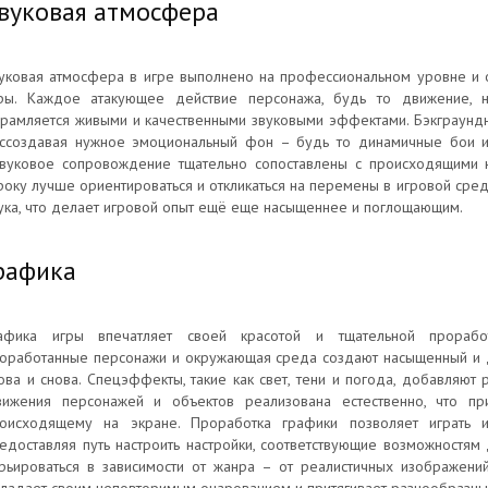
вуковая атмосфера
уковая атмосфера в игре выполнено на профессиональном уровне и 
ры. Каждое атакующее действие персонажа, будь то движение, н
рамляется живыми и качественными звуковыми эффектами. Бэкграундн
ссоздавая нужное эмоциональный фон – будь то динамичные бои ил
вуковое сопровождение тщательно сопоставлены с происходящими н
року лучше ориентироваться и откликаться на перемены в игровой сре
ука, что делает игровой опыт ещё еще насыщеннее и поглощающим.
рафика
афика игры впечатляет своей красотой и тщательной проработ
оработанные персонажи и окружающая среда создают насыщенный и д
ова и снова. Спецэффекты, такие как свет, тени и погода, добавляют
ижения персонажей и объектов реализована естественно, что пр
оисходящему на экране. Проработка графики позволяет играть и
едоставляя путь настроить настройки, соответствующие возможностям 
рьироваться в зависимости от жанра – от реалистичных изображени