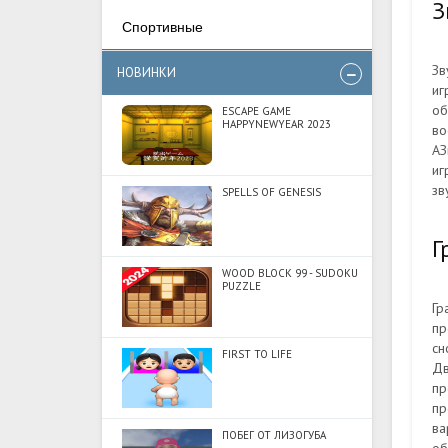
З
Спортивные
Зв
НОВИНКИ
иг
об
ESCAPE GAME
HAPPYNEWYEAR 2023
во
АЗ
иг
зв
SPELLS OF GENESIS
Г
WOOD BLOCK 99 - SUDOKU
PUZZLE
Гр
пр
сн
FIRST TO LIFE
Дв
пр
пр
ва
ПОБЕГ ОТ ЛИЗОГУБА