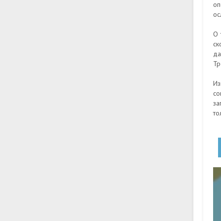
оп
ос
О 
ск
да
Тр
Из
со
за
то