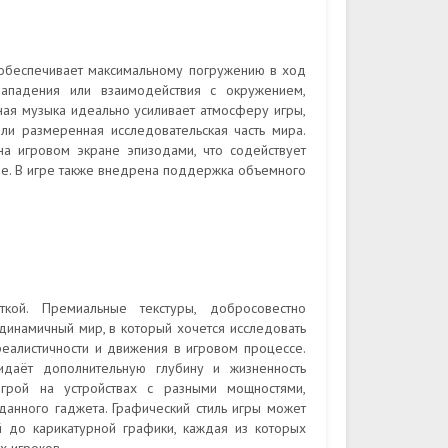
обеспечивает максимальному погружению в ход
ападения или взаимодействия с окружением,
ая музыка идеально усиливает атмосферу игры,
и размеренная исследовательская часть мира.
а игровом экране эпизодами, что содействует
де. В игре также внедрена поддержка объемного
кой. Премиальные текстуры, добросовестно
инамичный мир, в который хочется исследовать
 реалистичности и движения в игровом процессе.
идаёт дополнительную глубину и жизненность
грой на устройствах с разными мощностями,
данного гаджета. Графический стиль игры может
й до карикатурной графики, каждая из которых