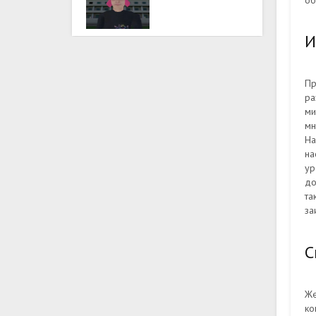
об
И
Пр
ра
ми
мн
На
на
ур
до
т
за
С
Же
ко