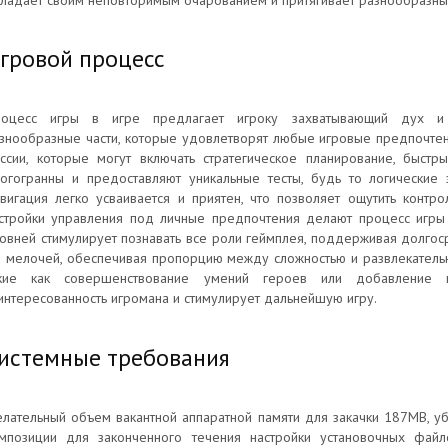
ладает своим неповторимым очарованием и притягивает разнообразны
гровой процесс
оцесс игры в игре предлагает игроку захватывающий дух и 
знообразные части, которые удовлетворят любые игровые предпочтен
ссии, которые могут включать стратегическое планирование, быстр
огогранны и предоставляют уникальные тесты, будь то логические 
вигация легко усваивается и приятен, что позволяет ощутить контро
стройки управления под личные предпочтения делают процесс игры
овней стимулирует познавать все роли геймплея, поддерживая долго
 мелочей, обеспечивая пропорцию между сложностью и развлекательно
акие как совершенствование умений героев или добавление 
интересованность игромана и стимулирует дальнейшую игру.
истемные требования
лательный объем вакантной аппаратной памяти для закачки 187MB, у
мпозиции для законченного течения настройки установочных файл