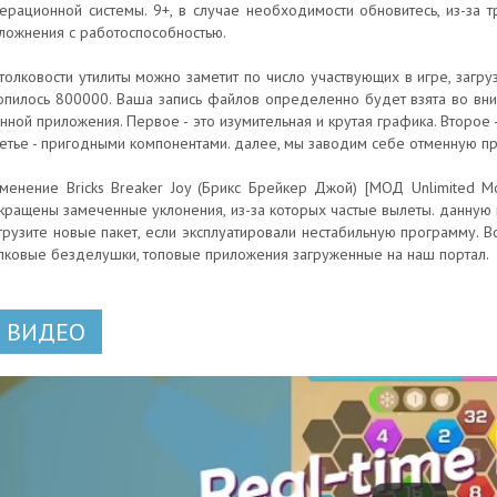
ерационной системы. 9+, в случае необходимости обновитесь, из-за т
ложнения с работоспособностью.
толковости утилиты можно заметит по число участвующих в игре, загр
опилось 800000. Ваша запись файлов определенно будет взята во вн
нной приложения. Первое - это изумительная и крутая графика. Второ
етье - пригодными компонентами. далее, мы заводим себе отменную п
менение Bricks Breaker Joy (Брикс Брейкер Джой) [МОД Unlimited M
кращены замеченные уклонения, из-за которых частые вылеты. данную 
грузите новые пакет, если эксплуатировали нестабильную программу. В
лковые безделушки, топовые приложения загруженные на наш портал.
ВИДЕО