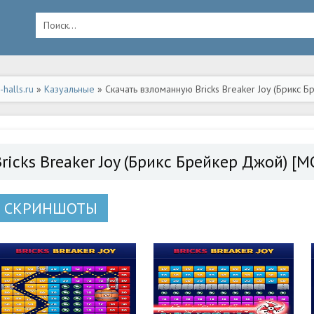
halls.ru
»
Казуальные
» Скачать взломанную Bricks Breaker Joy (Брикс 
я apk на Андроид
Bricks Breaker Joy (Брикс Брейкер Джой) [
СКРИНШОТЫ