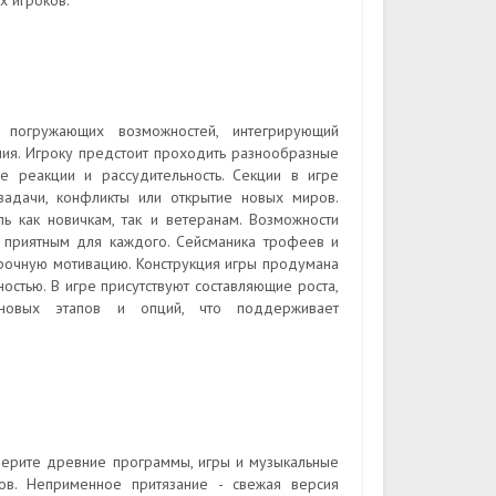
х игроков.
погружающих возможностей, интегрирующий
ия. Игроку предстоит проходить разнообразные
ые реакции и рассудительность. Секции в игре
задачи, конфликты или открытие новых миров.
ль как новичкам, так и ветеранам. Возможности
 приятным для каждого. Сейсманика трофеев и
срочную мотивацию. Конструкция игры продумана
стью. В игре присутствуют составляющие роста,
новых этапов и опций, что поддерживает
берите древние программы, игры и музыкальные
ов. Неприменное притязание - свежая версия