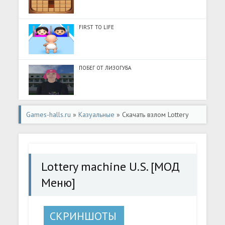
FIRST TO LIFE
ПОБЕГ ОТ ЛИЗОГУБА
Games-halls.ru
»
Казуальные
» Скачать взлом Lottery
machine U.S. [МОД Меню] - стабильная версия apk на
Андроид
Lottery machine U.S. [МОД
Меню]
СКРИНШОТЫ