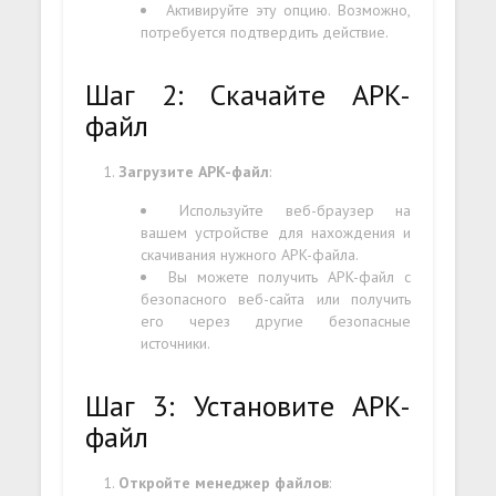
Активируйте эту опцию. Возможно,
потребуется подтвердить действие.
Шаг 2: Скачайте APK-
файл
Загрузите APK-файл
:
Используйте веб-браузер на
вашем устройстве для нахождения и
скачивания нужного APK-файла.
Вы можете получить APK-файл с
безопасного веб-сайта или получить
его через другие безопасные
источники.
Шаг 3: Установите APK-
файл
Откройте менеджер файлов
: