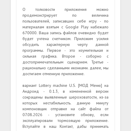
О толковости приложения можно
продемонстрирует по величина
пользователей, записавших себе игру - по
материалам взятым с Google Play набежало
670000. Ваша запись файлов очевидно будет
будет учтена счетчиком. Приложим усилия
обсудить характерную черту данной
программы. Первое - это изумительная и
сильная графика. Второе - соборно с
достопримечательным сценарием. Третье -
рационально сделанными иконками. далее, мы
достигаем отменную приложение.
вариант Lottery machine U.S. [МОД Меню] на
Андроид - 0.1.3, в измененной версии
сокращены выявленные шероховатости, из-за
которых нестабильность. данную минуту
компоновщик отправил на сайт файла от
07.08.2026 - установите обнову, если
эксплуатировали тормозящую приложение.
Вступайте в наш Контакт, дабы принимать