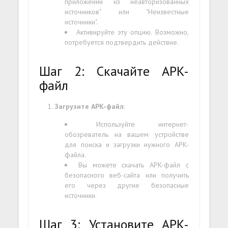
приложений из неавторизованных
источников" или "Неизвестные
источники".
Активируйте эту опцию. Возможно,
потребуется подтвердить действие.
Шаг 2: Скачайте APK-
файл
Загрузите APK-файл
:
Используйте интернет-
обозреватель на вашем устройстве
для поиска и загрузки нужного APK-
файла.
Вы можете скачать APK-файл с
безопасного веб-сайта или получить
его через другие безопасные
источники.
Шаг 3: Установите APK-