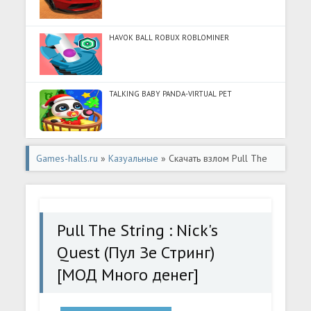
HAVOK BALL ROBUX ROBLOMINER
TALKING BABY PANDA-VIRTUAL PET
Games-halls.ru
»
Казуальные
» Скачать взлом Pull The
String : Nick's Quest (Пул Зе Стринг) [МОД Много денег] -
полная версия apk на Андроид
Pull The String : Nick's
Quest (Пул Зе Стринг)
[МОД Много денег]