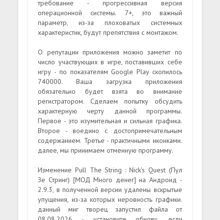
требование - прогрессивная версия
операционной системы. 7+, это важный
параметр, из-за плоховатых системных
характеристик, будут препятствия с монтажом.
О репутации приложения можно заметит по
число участвующих в игре, поставивших себе
игру - по показателям Google Play скопилось
740000. Ваша загрузка приложения
обязательно будет взята во внимание
регистратором. Сделаем попытку обсудить
характерную черту данной программы.
Первое - это изумительная и сильная графика.
Второе - воедино с достопримечательным
содержанием. Третье - практичными иконками.
далее, мы принимаем отменную программу.
Изменение Pull The String : Nick's Quest (Пул
Зе Стринг) [МОД Много денег] на Андроид -
2.9.3, в полученной версии удалены вскрытые
упущения, из-за которых неровность графики.
данный миг творец запустил файла от
08.08.2026 - установите обнову, если