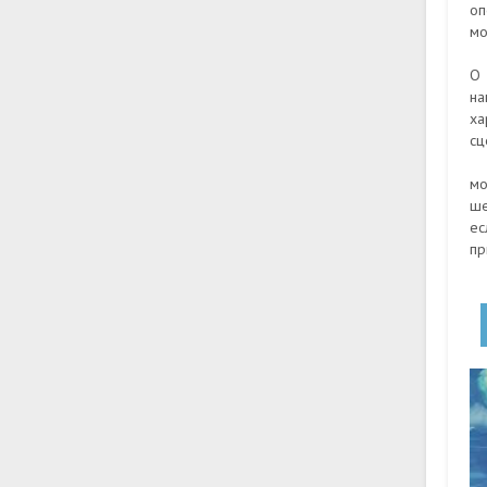
оп
мо
О 
на
ха
сц
мо
ше
ес
пр