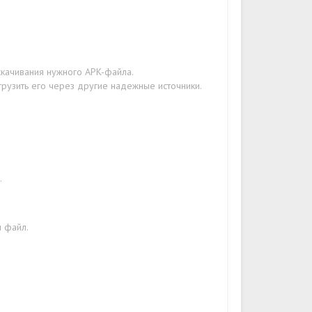
скачивания нужного APK-файла.
грузить его через другие надежные источники.
.
н файл.