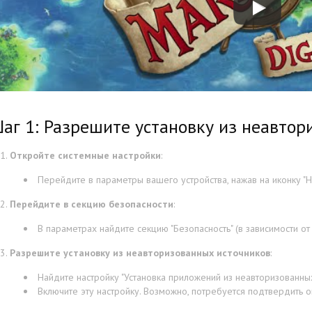
аг 1: Разрешите установку из неавтор
Откройте системные настройки
:
Перейдите в параметры вашего устройства, нажав на иконку "На
Перейдите в секцию безопасности
:
В параметрах найдите секцию "Безопасность" (в зависимости от
Разрешите установку из неавторизованных источников
:
Найдите настройку "Установка приложений из неавторизованных 
Включите эту настройку. Возможно, потребуется подтвердить 