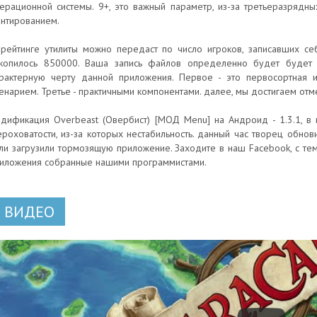
ерационной системы. 9+, это важный параметр, из-за третьеразрядных
нтированием.
рейтинге утилиты можно передаст по число игроков, записавших се
копилось 850000. Ваша запись файлов определенно будет будет 
рактерную черту данной приложения. Первое - это первосортная 
енарием. Третье - практичными компонентами. далее, мы достигаем от
дификация Overbeast (Овербист) [МОД Menu] на Андроид - 1.3.1, в
роховатости, из-за которых нестабильность. данный час творец обнови
ли загрузили тормозящую приложение. Заходите в наш Facebook, с те
иложения собранные нашими программистами.
ВИДЕО