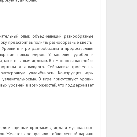
широкую аудиторию.
кательный опыт, объединяющий разнообразные
оку предстоит выполнять разнообразные квесты,
. Уровни в игре разнообразны и предоставляют
открытие новых миров. Управление удобен и
м, так и опытным игрокам. Возможности настройки
фортным для каждого. Сейсманика трофеев и
олгосрочную увлечённость. Конструкция игры
увлекательностью. В игре присутствуют уровни
овых уровней и возможностей, что поддерживает
ерите тщетные программы, игры и музыкальные
в. Желательное правило - обновленный вариант