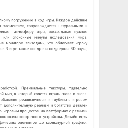
олному погружению в ход игры. Каждое действие
и элементами, сопровождается натуральными и
ивает атмосферу игры, воссоздавая нужное
 или спокойные минуты исследования мира.
а мониторе эпизодами, что облегчает игроку
ке. В игре также внедрена поддержка 3D-звука,
аботкой. Премиальные текстуры, тщательно
 мир, в который хочется играть снова и снова.
 добавляют реалистичности и глубины в игровом
т дополнительную реализм и богатство деталей
ть игровым процессом на платформах с разными
ожностям конкретного устройства. Дизайн игры
афических элементов до карикатурной графики,