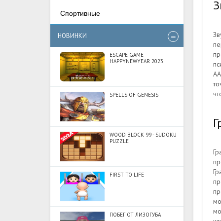
З
Спортивные
Зв
НОВИНКИ
пе
пр
ESCAPE GAME
HAPPYNEWYEAR 2023
пс
АА
то
чт
SPELLS OF GENESIS
Г
WOOD BLOCK 99 - SUDOKU
PUZZLE
Гр
пр
Гр
FIRST TO LIFE
пр
пр
мо
мо
ПОБЕГ ОТ ЛИЗОГУБА