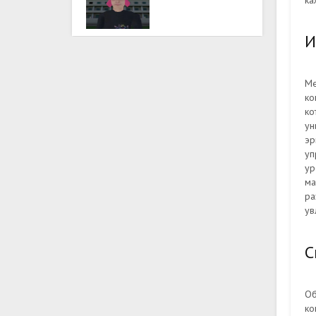
ка
И
Ме
ко
ко
ун
эр
уп
ур
ма
ра
ув
С
Об
ко