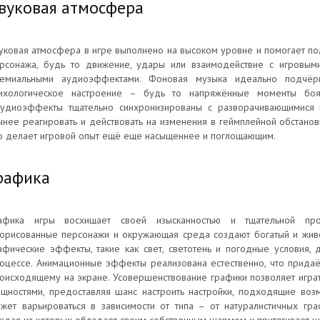
вуковая атмосфера
уковая атмосфера в игре выполнено на высоком уровне и помогает п
рсонажа, будь то движение, удары или взаимодействие с игровым
емиальными аудиоэффектами. Фоновая музыка идеально подчёрк
ихологическое настроение – будь то напряжённые моменты боя
удиоэффекты тщательно синхронизированы с разворачивающимися н
чнее реагировать и действовать на изменения в геймплейной обстанов
о делает игровой опыт ещё еще насыщеннее и поглощающим.
рафика
афика игры восхищает своей изысканностью и тщательной прор
орисованные персонажи и окружающая среда создают богатый и живой
афические эффекты, такие как свет, светотень и погодные условия,
оцессе. Анимационные эффекты реализована естественно, что придаё
оисходящему на экране. Усовершенствование графики позволяет игра
щностями, предоставляя шанс настроить настройки, подходящие возм
жет варьироваться в зависимости от типа – от натуралистичных гр