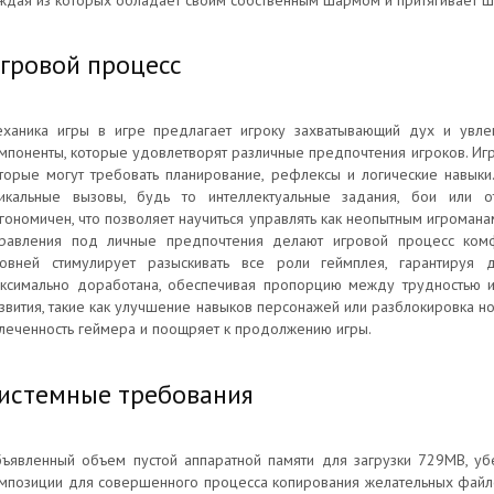
ждая из которых обладает своим собственным шармом и притягивает 
гровой процесс
ханика игры в игре предлагает игроку захватывающий дух и увле
мпоненты, которые удовлетворят различные предпочтения игроков. Игр
торые могут требовать планирование, рефлексы и логические навыки
икальные вызовы, будь то интеллектуальные задания, бои или 
гономичен, что позволяет научиться управлять как неопытным игромана
равления под личные предпочтения делают игровой процесс ком
овней стимулирует разыскивать все роли геймплея, гарантируя д
ксимально доработана, обеспечивая пропорцию между трудностью и 
звития, такие как улучшение навыков персонажей или разблокировка н
леченность геймера и поощряет к продолжению игры.
истемные требования
ъявленный объем пустой аппаратной памяти для загрузки 729MB, уб
мпозиции для совершенного процесса копирования желательных файло