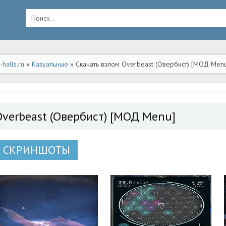
halls.ru
»
Казуальные
» Скачать взлом Overbeast (Овербист) [МОД Menu
Overbeast (Овербист) [МОД Menu]
СКРИНШОТЫ