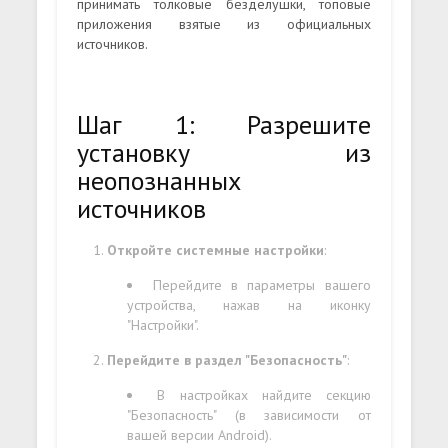
принимать толковые безделушки, топовые
приложения взятые из официальных
источников.
Шаг 1: Разрешите
установку из
неопознанных
источников
Откройте системные настройки
:
Перейдите в параметры вашего
устройства, нажав на иконку
"Настройки".
Перейдите в раздел "Безопасность"
:
В настройках найдите секцию
"Безопасность" (в зависимости от
вашей версии Android).