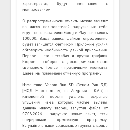
характеристик, будут препятствия с
монтированием.
О распространенности утилиты можно заметит
по число пользователей, загрузивших себе
игру - по показателям Google Play накопилось
100000. Ваша запись файлов определенно
будет запишется счетчиком. Приложим усилия
обговорить необычность данной приложения.
Первое - это неслабая и крутая графика.
Второе - соборно с достопримечательным
сценарием. Третье - практичными иконками.
далее, мы принимаем отменную программу.
Изменение Venom Run 3D (Веном Ран 3Д)
[МОД Много денег] на Андроид - 0.6.7, в
измененной версии удалены вскрытые
упущения, из-за которых частые вылеты.
данную минуту творец запустил файла от
07.08.2026 - загрузите новые пакет, если
оперировали тормозящую программу.
Вступайте в наши социальные группы, с целью