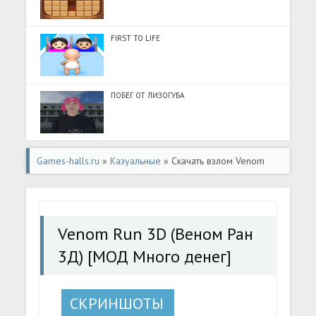
FIRST TO LIFE
ПОБЕГ ОТ ЛИЗОГУБА
Games-halls.ru
»
Казуальные
» Скачать взлом Venom
Run 3D (Веном Ран 3Д) [МОД Много денег] -
стабильная версия apk на Андроид
Venom Run 3D (Веном Ран
3Д) [МОД Много денег]
СКРИНШОТЫ