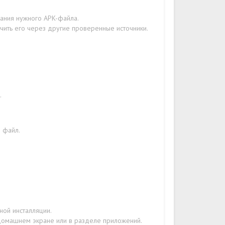
вания нужного APK-файла.
чить его через другие проверенные источники.
.
н файл.
ой инсталляции.
 домашнем экране или в разделе приложений.