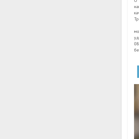
О 
на
ка
Тр
мо
уд
08
бе