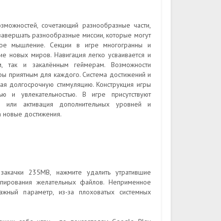
зможностей, сочетающий разнообразные части,
завершать разнообразные миссии, которые могут
ское мышление. Секции в игре многогранны и
ие новых миров. Навигация легко усваивается и
м, так и закалённым геймерам. Возможности
ры приятным для каждого. Система достижений и
вая долгосрочную стимуляцию. Конструкция игры
 и увлекательностью. В игре присутствуют
в или активация дополнительных уровней и
а новые достижения.
закачки 235MB, нажмите удалить утратившие
опирования желательных файлов. Неприменное
важный параметр, из-за плоховатых системных