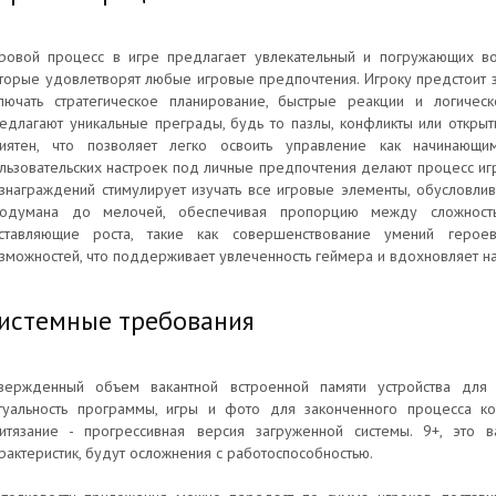
ровой процесс в игре предлагает увлекательный и погружающих во
торые удовлетворят любые игровые предпочтения. Игроку предстоит 
лючать стратегическое планирование, быстрые реакции и логиче
едлагают уникальные преграды, будь то пазлы, конфликты или открыт
иятен, что позволяет легко освоить управление как начинающи
льзовательских настроек под личные предпочтения делают процесс иг
знаграждений стимулирует изучать все игровые элементы, обусловли
одумана до мелочей, обеспечивая пропорцию между сложностью
ставляющие роста, такие как совершенствование умений герое
зможностей, что поддерживает увлеченность геймера и вдохновляет н
истемные требования
вержденный объем вакантной встроенной памяти устройства для 
туальность программы, игры и фото для законченного процесса к
итязание - прогрессивная версия загруженной системы. 9+, это 
рактеристик, будут осложнения с работоспособностью.