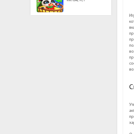
VIRTUAL PET
Иг
ко
вк
пр
пр
по
во
пр
со
во
С
Ут
ак
пр
ха