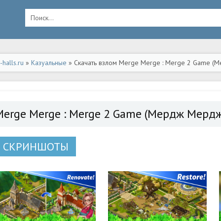
halls.ru
»
Казуальные
» Скачать взлом Merge Merge : Merge 2 Game (М
а Андроид
Merge Merge : Merge 2 Game (Мердж Мердж
СКРИНШОТЫ