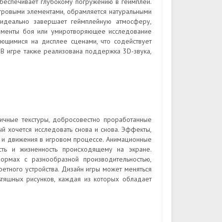
еспечивает глубокому погружению в геймплей.
игровыми элементами, обрамляется натуральными
 идеально завершает геймплейную атмосферу,
оменты боя или умиротворяющее исследование
ющимися на дисплее сценами, что содействует
 В игре также реализована поддержка 3D-звука,
ичные текстуры, добросовестно проработанные
й хочется исследовать снова и снова. Эффекты,
ти и движения в игровом процессе. Анимационные
сть и жизненность происходящему на экране.
ормах с разнообразной производительностью,
етного устройства. Дизайн игры может меняться
ьтяшных рисунков, каждая из которых обладает