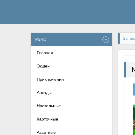
Games-
МЕНЮ
apk н
Главная
Экшен
Приключения
Аркады
Настольные
Карточные
Азартные