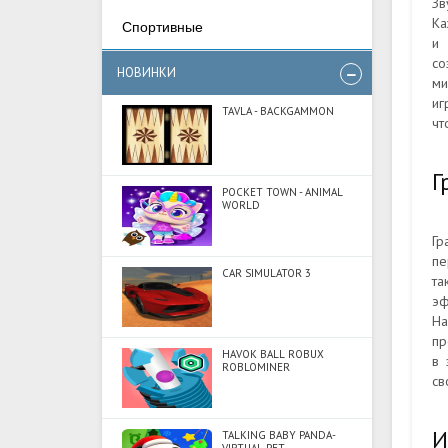
Зв
Ка
Спортивные
и 
со
НОВИНКИ
ми
иг
TAVLA - BACKGAMMON
чт
Г
POCKET TOWN - ANIMAL
WORLD
Гр
пе
CAR SIMULATOR 3
та
эф
На
пр
HAVOK BALL ROBUX
в 
ROBLOMINER
св
И
TALKING BABY PANDA-