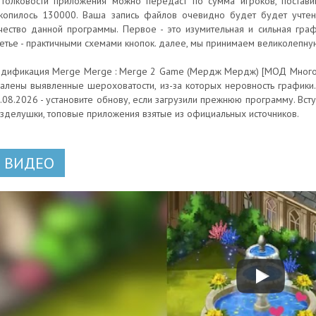
толковости приложения можно передаст по сумма игроков, постави
копилось 130000. Ваша запись файлов очевидно будет будет учтен
чество данной программы. Первое - это изумительная и сильная гра
етье - практичными схемами кнопок. далее, мы принимаем великолепну
дификация Merge Merge : Merge 2 Game (Мердж Мердж) [МОД Много де
алены выявленные шероховатости, из-за которых неровность графики
.08.2026 - установите обнову, если загрузили прежнюю программу. Вст
зделушки, топовые приложения взятые из официальных источников.
ВИДЕО