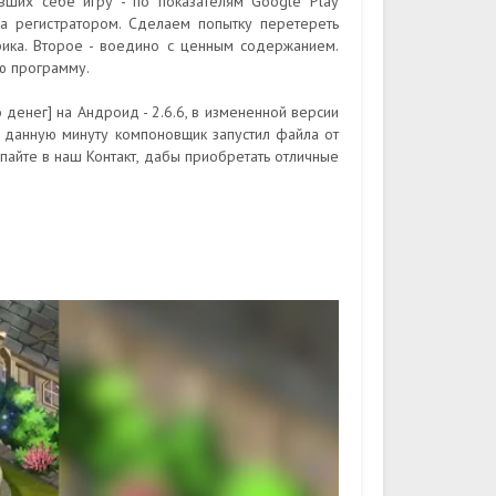
вших себе игру - по показателям Google Play
а регистратором. Сделаем попытку перетереть
фика. Второе - воедино с ценным содержанием.
ю программу.
нег] на Андроид - 2.6.6, в измененной версии
. данную минуту компоновщик запустил файла от
упайте в наш Контакт, дабы приобретать отличные