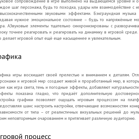
уковое сопровождение в игре выполнено на выдающемся уровне и об
ждое шаг персонажа, будь то походка, удары или взаимодействие с 
высококачественными звуковыми эффектами. Бэкграундная музыка
здавая нужное эмоциональное состояние – будь то напряжённые м
ра. АЗвуковые элементы тщательно синхронизированы с разворачива
року точнее реагировать и реагировать на динамику в игровой среде.
о делает игровой опыт ещё еще насыщеннее и увлекательным.
рафика
афика игры восхищает своей прелестью и вниманием к деталям. Отл
рсонажи и игровой мир создают живой и проработанный мир, в которы
кие как игра света, тень и погодные эффекты, добавляют натуральнос
фекты показана гладко, что придаёт дополнительную достоверно
стройка графики позволяет ощущать игровым процессом на платф
едоставляя шанс настроить настройки, отвечающие возможностям конкр
зависимости от типа – от реалистичных визуальных решений до мул
оим неповторимым очарованием и притягивает различную аудиторию.
гровой процесс