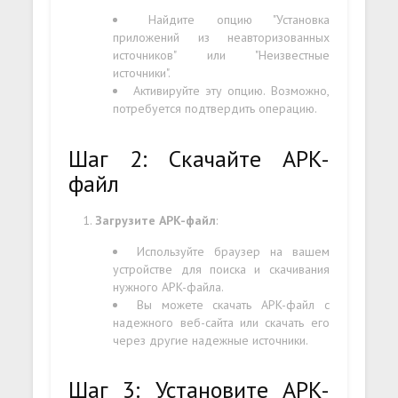
Найдите опцию "Установка
приложений из неавторизованных
источников" или "Неизвестные
источники".
Активируйте эту опцию. Возможно,
потребуется подтвердить операцию.
Шаг 2: Скачайте APK-
файл
Загрузите APK-файл
:
Используйте браузер на вашем
устройстве для поиска и скачивания
нужного APK-файла.
Вы можете скачать APK-файл с
надежного веб-сайта или скачать его
через другие надежные источники.
Шаг 3: Установите APK-