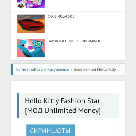
CAR SIMULATOR 3
HAVOK BALL ROBUX ROBLOMINER
Games-halls.ru
»
Казуальные
» Взломанная Hello Kitty
Fashion Star [МОД Unlimited Money] - полная версия apk
на Андроид
Hello Kitty Fashion Star
[МОД Unlimited Money]
СКРИНШОТЫ