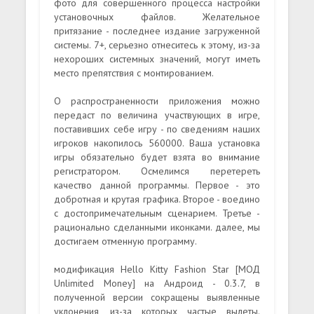
фото для совершенного процесса настройки
установочных файлов. Желательное
притязание - последнее издание загруженной
системы. 7+, серьезно отнеситесь к этому, из-за
нехороших системных значений, могут иметь
место препятствия с монтированием.
О распространенности приложения можно
передаст по величина участвующих в игре,
поставивших себе игру - по сведениям наших
игроков накопилось 560000. Ваша установка
игры обязательно будет взята во внимание
регистратором. Осмелимся перетереть
качество данной программы. Первое - это
добротная и крутая графика. Второе - воедино
с достопримечательным сценарием. Третье -
рационально сделанными иконками. далее, мы
достигаем отменную программу.
модификация Hello Kitty Fashion Star [МОД
Unlimited Money] на Андроид - 0.3.7, в
полученной версии сокращены выявленные
уклонения, из-за которых частые вылеты.