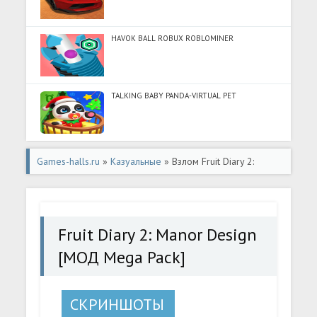
HAVOK BALL ROBUX ROBLOMINER
TALKING BABY PANDA-VIRTUAL PET
Games-halls.ru
»
Казуальные
» Взлом Fruit Diary 2:
Manor Design [МОД Mega Pack] - стабильная версия apk
на Андроид
Fruit Diary 2: Manor Design
[МОД Mega Pack]
СКРИНШОТЫ