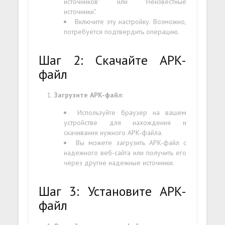
источников" или "Неизвестные
источники".
Включите эту настройку. Возможно,
потребуется подтвердить операцию.
Шаг 2: Скачайте APK-
файл
Загрузите APK-файл
:
Используйте браузер на вашем
устройстве для нахождения и
скачивания нужного APK-файла.
Вы можете загрузить APK-файл с
надежного веб-сайта или получить его
через другие надежные источники.
Шаг 3: Установите APK-
файл