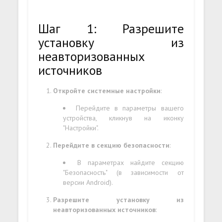
Шаг 1: Разрешите
установку из
неавторизованных
источников
Откройте системные настройки
:
Перейдите в параметры вашего
устройства, кликнув на иконку
"Настройки".
Перейдите в секцию безопасности
:
В параметрах найдите секцию
"Безопасность" (в зависимости от
версии Android).
Разрешите установку из
неавторизованных источников
: