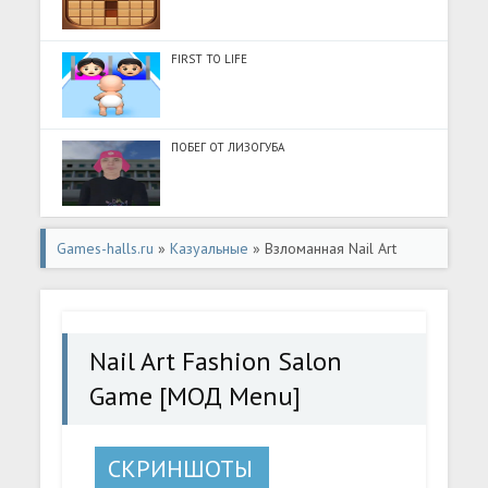
FIRST TO LIFE
ПОБЕГ ОТ ЛИЗОГУБА
Games-halls.ru
»
Казуальные
» Взломанная Nail Art
Fashion Salon Game [МОД Menu] - последняя версия
apk на Андроид
Nail Art Fashion Salon
Game [МОД Menu]
СКРИНШОТЫ