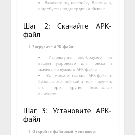
Включите эту настройку. Возможно,
потребуется подтвердить действие.
Шаг 2: Скачайте APK-
файл
Загрузите APK-файл
:
Используйте веб-браузер на
вашем устройстве для поиска и
скачивания нужного APK-файла.
Вы можете скачать APK-файл с
безопасного веб-сайта или получить
его через другие безопасные
источники.
Шаг 3: Установите APK-
файл
Откройте файловый менеджер
: