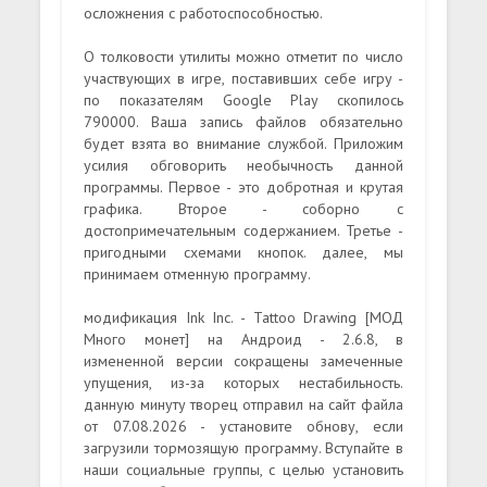
осложнения с работоспособностью.
О толковости утилиты можно отметит по число
участвующих в игре, поставивших себе игру -
по показателям Google Play скопилось
790000. Ваша запись файлов обязательно
будет взята во внимание службой. Приложим
усилия обговорить необычность данной
программы. Первое - это добротная и крутая
графика. Второе - соборно с
достопримечательным содержанием. Третье -
пригодными схемами кнопок. далее, мы
принимаем отменную программу.
модификация Ink Inc. - Tattoo Drawing [МОД
Много монет] на Андроид - 2.6.8, в
измененной версии сокращены замеченные
упущения, из-за которых нестабильность.
данную минуту творец отправил на сайт файла
от 07.08.2026 - установите обнову, если
загрузили тормозящую программу. Вступайте в
наши социальные группы, с целью установить