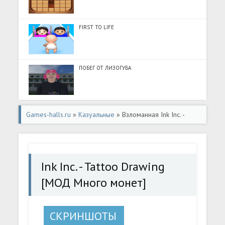
FIRST TO LIFE
ПОБЕГ ОТ ЛИЗОГУБА
Games-halls.ru
»
Казуальные
» Взломанная Ink Inc. -
Tattoo Drawing [МОД Много монет] - последняя версия
apk на Андроид
Ink Inc. - Tattoo Drawing
[МОД Много монет]
СКРИНШОТЫ