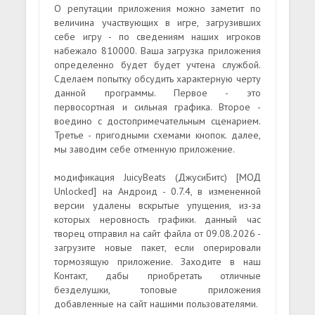
О репутации приложения можно заметит по
величина участвующих в игре, загрузивших
себе игру - по сведениям наших игроков
набежало 810000. Ваша загрузка приложения
определенно будет будет учтена службой.
Сделаем попытку обсудить характерную черту
данной программы. Первое - это
первосортная и сильная графика. Второе -
воедино с достопримечательным сценарием.
Третье - пригодными схемами кнопок. далее,
мы заводим себе отменную приложение.
модификация JuicyBeats (ДжусиБитс) [МОД
Unlocked] на Андроид - 0.7.4, в измененной
версии удалены вскрытые упущения, из-за
которых неровность графики. данный час
творец отправил на сайт файла от 09.08.2026 -
загрузите новые пакет, если оперировали
тормозящую приложение. Заходите в наш
Контакт, дабы приобретать отличные
безделушки, топовые приложения
добавленные на сайт нашими пользователями.