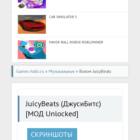
CAR SIMULATOR 3
HAVOK BALL ROBUX ROBLOMINER
Games-halls.ru
»
Музыкальные
» Взлом JuicyBeats
(ДжусиБитс) [МОД Unlocked] - полная версия apk на
Андроид
JuicyBeats (ДжусиБитс)
[МОД Unlocked]
СКРИНШОТЫ