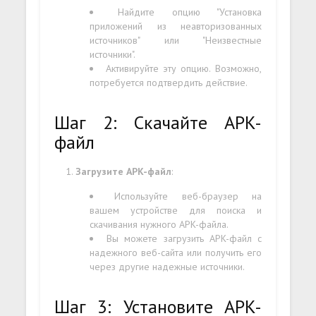
Найдите опцию "Установка
приложений из неавторизованных
источников" или "Неизвестные
источники".
Активируйте эту опцию. Возможно,
потребуется подтвердить действие.
Шаг 2: Скачайте APK-
файл
Загрузите APK-файл
:
Используйте веб-браузер на
вашем устройстве для поиска и
скачивания нужного APK-файла.
Вы можете загрузить APK-файл с
надежного веб-сайта или получить его
через другие надежные источники.
Шаг 3: Установите APK-