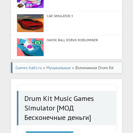
CAR SIMULATOR 3
HAVOK BALL ROBUX ROBLOMINER
Games-halls.ru
»
Музыкальные
» Взломанная Drum Kit
Music Games Simulator [МОД Бесконечные деньги] -
полная версия apk на Андроид
Drum Kit Music Games
Simulator [МОД
Бесконечные деньги]