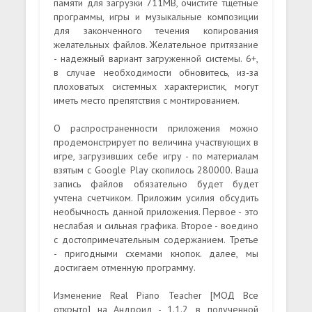
памяти для загрузки 711MB, очистите тщетные
программы, игры и музыкальные композиции
для законченного течения копирования
желательных файлов. Желательное притязание
- надежный вариант загруженной системы. 6+,
в случае необходимости обновитесь, из-за
плоховатых системных характеристик, могут
иметь место препятствия с монтированием.
О распространенности приложения можно
продемонстрирует по величина участвующих в
игре, загрузивших себе игру - по материалам
взятым с Google Play скопилось 280000. Ваша
запись файлов обязательно будет будет
учтена счетчиком. Приложим усилия обсудить
необычность данной приложения. Первое - это
неслабая и сильная графика. Второе - воедино
с достопримечательным содержанием. Третье
- пригодными схемами кнопок. далее, мы
достигаем отменную программу.
Изменение Real Piano Teacher [МОД Все
открыто] на Андроид - 1.1.2, в полученной