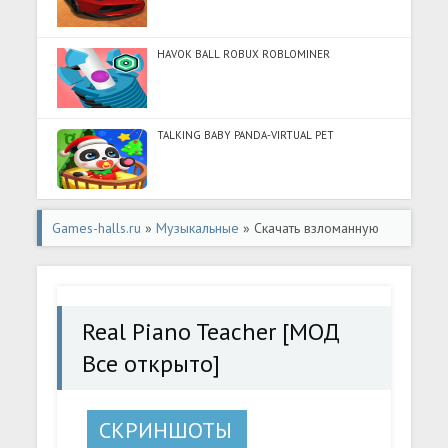
HAVOK BALL ROBUX ROBLOMINER
TALKING BABY PANDA-VIRTUAL PET
Games-halls.ru
»
Музыкальные
» Скачать взломанную
Real Piano Teacher [МОД Все открыто] - полная версия
apk на Андроид
Real Piano Teacher [МОД
Все открыто]
СКРИНШОТЫ