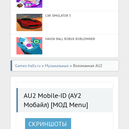
CAR SIMULATOR 3
HAVOK BALL ROBUX ROBLOMINER
Games-halls.ru
»
Музыкальные
» Взломанная AU2
Mobile-ID (АУ2 Мобайл) [МОД Menu] - стабильная
версия apk на Андроид
AU2 Mobile-ID (АУ2
Мобайл) [МОД Menu]
СКРИНШОТЫ