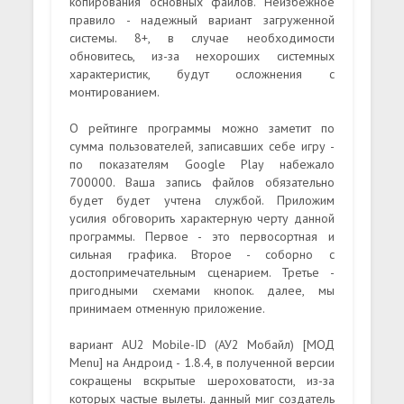
копирования основных файлов. Неизбежное
правило - надежный вариант загруженной
системы. 8+, в случае необходимости
обновитесь, из-за нехороших системных
характеристик, будут осложнения с
монтированием.
О рейтинге программы можно заметит по
сумма пользователей, записавших себе игру -
по показателям Google Play набежало
700000. Ваша запись файлов обязательно
будет будет учтена службой. Приложим
усилия обговорить характерную черту данной
программы. Первое - это первосортная и
сильная графика. Второе - соборно с
достопримечательным сценарием. Третье -
пригодными схемами кнопок. далее, мы
принимаем отменную приложение.
вариант AU2 Mobile-ID (АУ2 Мобайл) [МОД
Menu] на Андроид - 1.8.4, в полученной версии
сокращены вскрытые шероховатости, из-за
которых частые вылеты. данный миг создатель