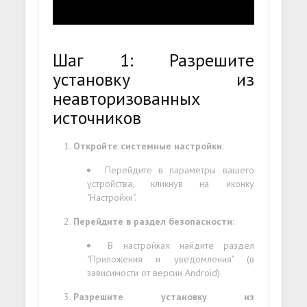
Шаг 1: Разрешите
установку из
неавторизованных
источников
Откройте системные настройки
:
Перейдите в параметры вашего
устройства, кликнув на иконку
"Настройки".
Перейдите в раздел безопасности
:
В настройках найдите раздел
"Приложения и уведомления" (в
зависимости от версии Android).
Разрешите установку из