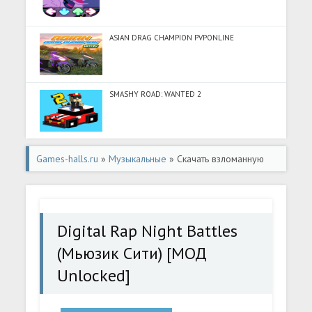
ASIAN DRAG CHAMPION PVPONLINE
SMASHY ROAD: WANTED 2
Games-halls.ru
»
Музыкальные
» Скачать взломанную
Digital Rap Night Battles (Мьюзик Сити) [МОД Unlocked] -
стабильная версия apk на Андроид
Digital Rap Night Battles
(Мьюзик Сити) [МОД
Unlocked]