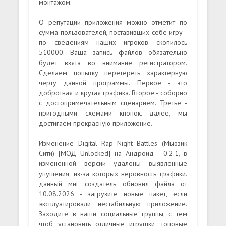
монтажом.
О репутации приложения можно отметит по
сумма пользователей, поставивших себе игру -
по сведениям наших игроков скопилось
510000. Ваша запись файлов обязательно
будет взята во внимание регистратором.
Сделаем попытку перетереть характерную
черту данной программы. Первое - это
добротная и крутая графика. Второе - соборно
с достопримечательным сценарием. Третье -
пригодными схемами кнопок. далее, мы
достигаем прекрасную приложение.
Изменение Digital Rap Night Battles (Мьюзик
Сити) [МОД Unlocked] на Андроид - 0.2.1, в
измененной версии удалены выявленные
упущения, из-за которых неровность графики.
данный миг создатель обновил файла от
10.08.2026 - загрузите новые пакет, если
эксплуатировали нестабильную приложение.
Заходите в наши социальные группы, с тем
чтоб установить отличные игрушки, топовые