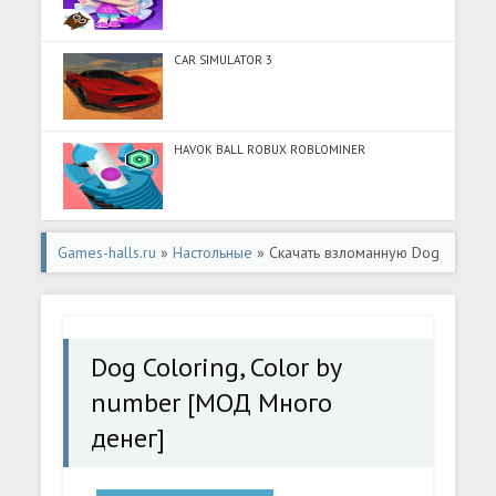
CAR SIMULATOR 3
HAVOK BALL ROBUX ROBLOMINER
Games-halls.ru
»
Настольные
» Скачать взломанную Dog
Coloring, Color by number [МОД Много денег] - полная
версия apk на Андроид
Dog Coloring, Color by
number [МОД Много
денег]