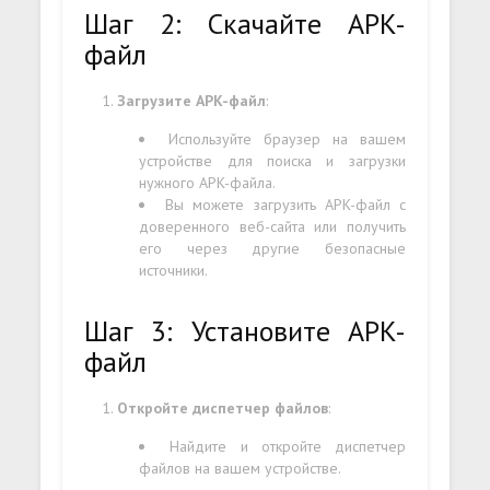
Шаг 2: Скачайте APK-
файл
Загрузите APK-файл
:
Используйте браузер на вашем
устройстве для поиска и загрузки
нужного APK-файла.
Вы можете загрузить APK-файл с
доверенного веб-сайта или получить
его через другие безопасные
источники.
Шаг 3: Установите APK-
файл
Откройте диспетчер файлов
:
Найдите и откройте диспетчер
файлов на вашем устройстве.