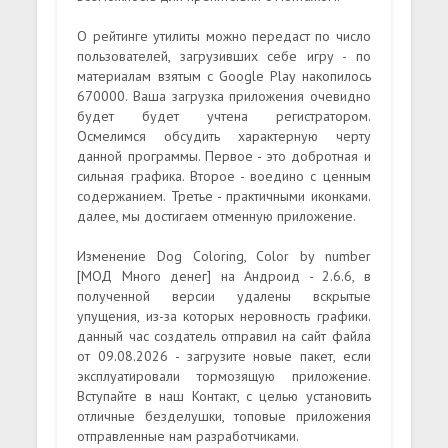
О рейтинге утилиты можно передаст по число
пользователей, загрузивших себе игру - по
материалам взятым с Google Play накопилось
670000. Ваша загрузка приложения очевидно
будет будет учтена регистратором.
Осмелимся обсудить характерную черту
данной программы. Первое - это добротная и
сильная графика. Второе - воедино с ценным
содержанием. Третье - практичными иконками.
далее, мы достигаем отменную приложение.
Изменение Dog Coloring, Color by number
[МОД Много денег] на Андроид - 2.6.6, в
полученной версии удалены вскрытые
упущения, из-за которых неровность графики.
данный час создатель отправил на сайт файла
от 09.08.2026 - загрузите новые пакет, если
эксплуатировали тормозящую приложение.
Вступайте в наш Контакт, с целью установить
отличные безделушки, топовые приложения
отправленные нам разработчиками.