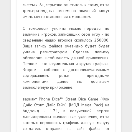
системы. 8+, серьезно отнеситесь к этому, из-за
третьеразрядных системных значений, могут
иметь место осложнения с монтажом.
О толковости утилиты можно передаст по
величина игроков, записавших себе игру - по
сведениям наших игроков скопилось 250000.
Ваша запись файлов очевидно будет будет
учтена регистратором. Сделаем попытку
обговорить необычность данной приложения.
Первое - это изумительная и крутая графика.
Второе - соборно с достопримечательным
содержанием. Третье - пригодными
компонентами. далее, мы достигаем
великолепную приложение.
вариант Phone Dice™ Street Dice Game (Фон
Дайс Стрит Дайс Гейм) [МОД Mega Pack] на
Андроид - 1.7.1, в полученной версии
ликвидированы выявленные уклонения, из-за
которых неровность графики. данную минуту
создатель отправил на сайт файла от