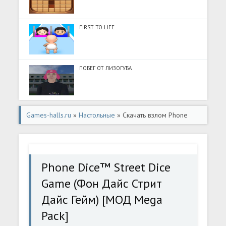
FIRST TO LIFE
ПОБЕГ ОТ ЛИЗОГУБА
Games-halls.ru
»
Настольные
» Скачать взлом Phone
Dice™ Street Dice Game (Фон Дайс Стрит Дайс Гейм)
[МОД Mega Pack] - последняя версия apk на Андроид
Phone Dice™ Street Dice
Game (Фон Дайс Стрит
Дайс Гейм) [МОД Mega
Pack]