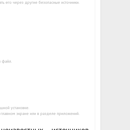
ать его через другие безопасные источники.
н файл.
шной установке.
а главном экране или в разделе приложений.
еизвестных источников