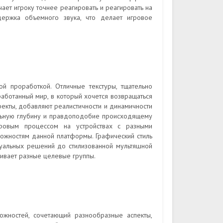
ает игроку точнее реагировать и реагировать на
ержка объемного звука, что делает игровое
й проработкой. Отличные текстуры, тщательно
ботанный мир, в который хочется возвращаться
ффекты, добавляют реалистичности и динамичности
ельную глубину и правдоподобие происходящему
гровым процессом на устройствах с разными
можностям данной платформы. Графический стиль
изуальных решений до стилизованной мультяшной
гивает разные целевые группы.
ожностей, сочетающий разнообразные аспекты,