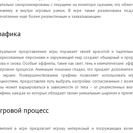
ательно синхронизированы с текущими на мониторе сценами, что облегч
намику в внутри игровых рамок. В игре также реализована подд
ечатление ещё более реалистичным и захватывающим.
рафика
зуальное представление игры поражает своей красотой и тщательно
орисованные персонажи и окружающий мир создают обширный и прора
ова и снова. Особые эффекты, такие как свет, тень и климатические э
игровом процессе. Анимация показана гладко, что придаёт дополнит
 экране. Усовершенствование графики позволяет использовать и
щностями, предоставляя путь выбрать настройки, согласованные с воз
ры может варьироваться в зависимости от типа – от реалистичных в
афики, каждая из которых обладает своим уникальным шармом и притя
гровой процесс
ймплей в игре предлагает игроку интересный и погружающих возм