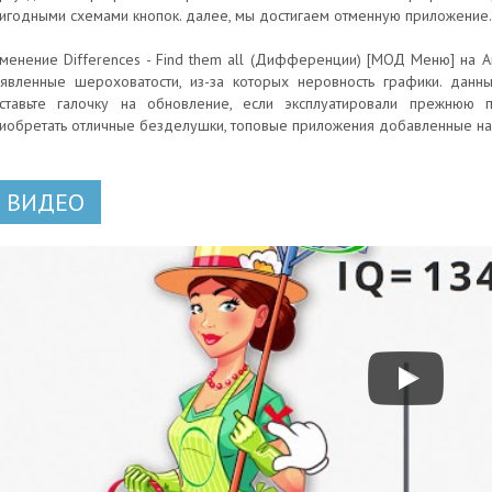
игодными схемами кнопок. далее, мы достигаем отменную приложение.
менение Differences - Find them all (Дифференции) [МОД Меню] на А
явленные шероховатости, из-за которых неровность графики. данн
ставьте галочку на обновление, если эксплуатировали прежнюю 
иобретать отличные безделушки, топовые приложения добавленные на
ВИДЕО