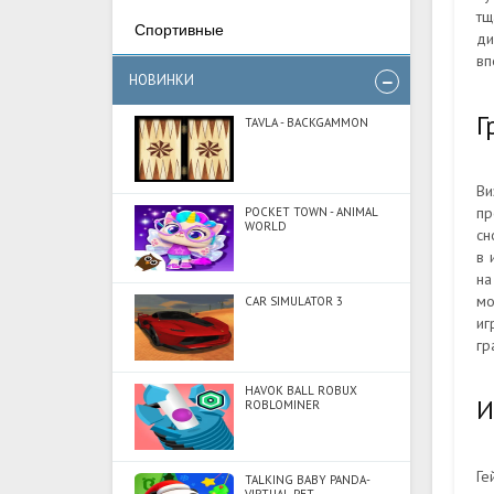
тщ
Спортивные
ди
вп
НОВИНКИ
Г
TAVLA - BACKGAMMON
Ви
пр
POCKET TOWN - ANIMAL
WORLD
сн
в 
на
мо
CAR SIMULATOR 3
иг
гр
HAVOK BALL ROBUX
И
ROBLOMINER
Ге
TALKING BABY PANDA-