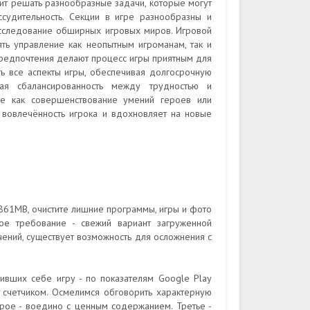
ит решать разнообразные задачи, которые могут
судительность. Секции в игре разнообразны и
исследование обширных игровых миров. Игровой
ять управление как неопытным игроманам, так и
редпочтения делают процесс игры приятным для
ть все аспекты игры, обеспечивая долгосрочную
вая сбалансированность между трудностью и
кие как совершенствование умений героев или
 вовлечённость игрока и вдохновляет на новые
 861MB, очистите лишние программы, игры и фото
ое требование - свежий вариант загруженной
ачений, существует возможность для осложнения с
вивших себе игру - по показателям Google Play
 счетчиком. Осмелимся обговорить характерную
орое - воедино с ценным содержанием. Третье -