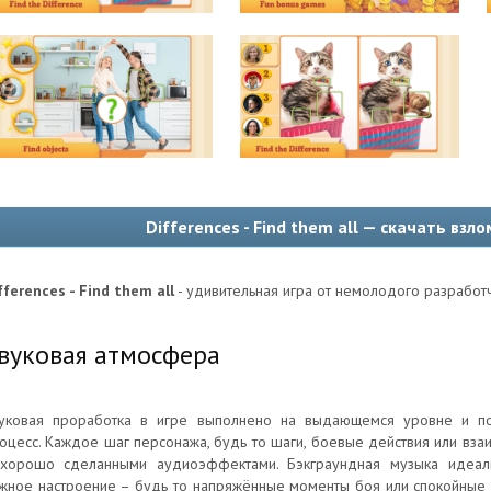
Differences - Find them all — скачать вз
fferences - Find them all
- удивительная игра от немолодого разработч
вуковая атмосфера
уковая проработка в игре выполнено на выдающемся уровне и по
оцесс. Каждое шаг персонажа, будь то шаги, боевые действия или вза
хорошо сделанными аудиоэффектами. Бэкграундная музыка идеал
жное настроение – будь то напряжённые моменты боя или спокойные