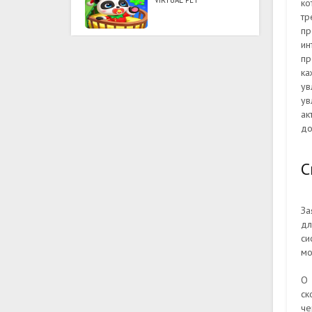
VIRTUAL PET
ко
тр
пр
ин
пр
ка
ув
ув
ак
до
С
За
дл
си
мо
О 
ск
че