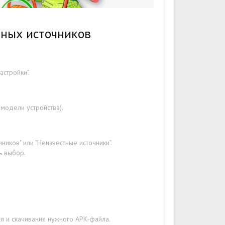
тных источников
стройки".
 модели устройства).
ников" или "Неизвестные источники".
ь выбор.
я и скачивания нужного APK-файла.