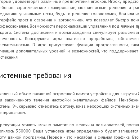
торые удовлетворят различные предпочтения игроков. Игроку предсто
ебовать стратегическое планирование, молниеносные решения и рас
едлагают уникальные тесты, будь то решение головоломок, бои или 
терфейс прост в освоении и эргономичен, что позволяет быстро пон
офессионалам. Возможности персонализации управления под личные п
ждого. Система достижений и вознаграждений стимулирует разыскива
лечённость. Конструкция игры тщательно проработана, обеспечи
лекательностью. В игре присутствуют функции прогрессивности, та
тивация дополнительных уровней и возможностей, что поддерживает
стижения.
истемные требования
явленный объем вакантной встроенной памяти устройства для загрузки
я законченного течения настройки желательных файлов. Неизбежн
стемы. 9+, серьезно отнеситесь к этому, из-за нехороших системных зн
нтированием.
репутации утилиты можно заметит по величина пользователей, поста
опилось 350000. Ваша установка игры определенно будет запишется
рту данной программы. Первое - это неслабая и сильная графика. Вт