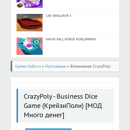
CAR SIMULATOR 3
HAVOK BALL ROBUX ROBLOMINER
Games-halls.ru
»
Настольные
» Взломанная CrazyPoly -
Business Dice Game (КрейзиПоли) [МОД Много денег] -
стабильная версия apk на Андроид
CrazyPoly - Business Dice
Game (КрейзиПоли) [МОД
Много денег]