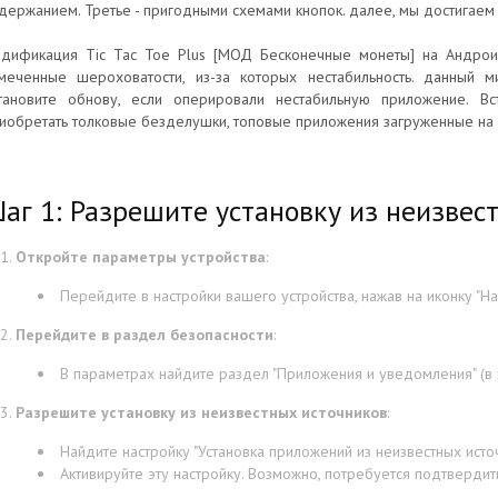
держанием. Третье - пригодными схемами кнопок. далее, мы достигае
дификация Tic Tac Toe Plus [МОД Бесконечные монеты] на Андроид
меченные шероховатости, из-за которых нестабильность. данный м
тановите обнову, если оперировали нестабильную приложение. В
иобретать толковые безделушки, топовые приложения загруженные на 
аг 1: Разрешите установку из неизвес
Откройте параметры устройства
:
Перейдите в настройки вашего устройства, нажав на иконку "На
Перейдите в раздел безопасности
:
В параметрах найдите раздел "Приложения и уведомления" (в з
Разрешите установку из неизвестных источников
:
Найдите настройку "Установка приложений из неизвестных источ
Активируйте эту настройку. Возможно, потребуется подтвердит