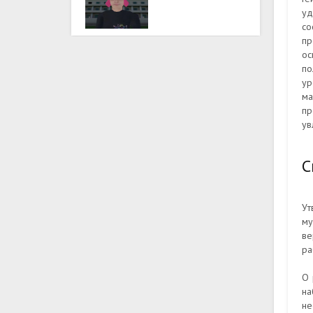
уд
со
пр
ос
по
ур
ма
пр
ув
С
Ут
му
ве
ра
О 
на
не