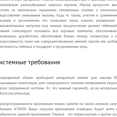
овлетворят разнообразные запросы игроков. Игроку предстоит вы
стоять из тактическое мышление, мгновенные отклики и логичес
едоставляют уникальные вызовы, будь то пазлы, участие в сражения
воении и эргономичен, что позволяет легко освоить управление 
льзовательских настроек под личные предпочтения делают геймпле
овней стимулирует познавать все игровые элементы, обеспечивая
ксимально доработана, обеспечивая баланс между сложностью и ув
огрессивности, такие как совершенствование умений героев или доба
леченность геймера и поощряет к продолжению игры.
истемные требования
вержденный объем свободной аппаратной памяти для закачки 8
зыкальные композиции для совершенного течения копирования загруз
рсия загруженной системы. 6+, это важный параметр, из-за нехороших
ботоспособностью.
распространенности приложения можно заметит по число игроков, загр
бежало 470000. Ваша загрузка приложения очевидно будет взята 
обычность данной приложения. Первое - это первосортная и крутая гр