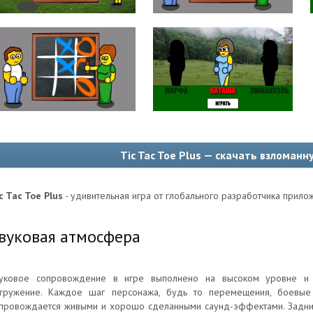
Tic Tac Toe Plus — скачать взломанн
c Tac Toe Plus
- удивительная игра от глобального разработчика прилож
вуковая атмосфера
уковое сопровождение в игре выполнено на высоком уровне и 
гружение. Каждое шаг персонажа, будь то перемещения, боевые 
провождается живыми и хорошо сделанными саунд-эффектами. Задни