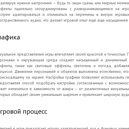
делируя нужное настроение – будь то экшн-сцены или мирные момент
фекты тщательно скоординированы с разворачивающимися на игро
стрее адаптироваться и откликаться на перемены в внутри игров
остранственного аудио, что делает игровой опыт ещё еще насыщеннее 
рафика
зуальное представление игры впечатляет своей красотой и точностью.
рсонажи и окружающая среда создают насыщенный и динамичный ми
фекты, такие как световые эффекты, светотень и погода, добавл
оцессе. Движения персонажей и объектов выполнена естественно, чт
оисходящему на экране. Настройка графики позволяет использовать г
едоставляя способ подобрать настройки, согласованные с возможнос
жет изменяться в зависимости от жанра – от реалистичных визуальн
торых обладает своим уникальным шармом и привлекает широкую ауд
гровой процесс
ймплей в игре предлагает игроку захватывающий дух и фановых элеме