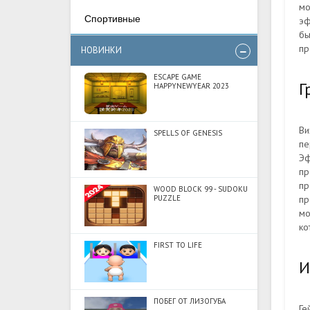
мо
Спортивные
эф
бы
пр
НОВИНКИ
ESCAPE GAME
Г
HAPPYNEWYEAR 2023
Ви
SPELLS OF GENESIS
пе
Эф
пр
пр
WOOD BLOCK 99 - SUDOKU
PUZZLE
пр
мо
ко
FIRST TO LIFE
И
ПОБЕГ ОТ ЛИЗОГУБА
Ге