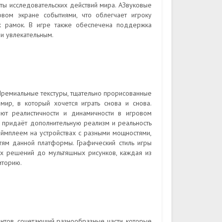
ы исследовательских действий мира. АЗвуковые
вом экране событиями, что облегчает игроку
ых рамок. В игре также обеспечена поддержка
и увлекательным.
 Премиальные текстуры, тщательно прорисованные
р, в который хочется играть снова и снова.
яют реалистичности и динамичности в игровом
о придаёт дополнительную реализм и реальность
еймплеем на устройствах с разными мощностями,
тям данной платформы. Графический стиль игры
ых решений до мультяшных рисунков, каждая из
иторию.
нтов, сочетающий разнообразные части, которые