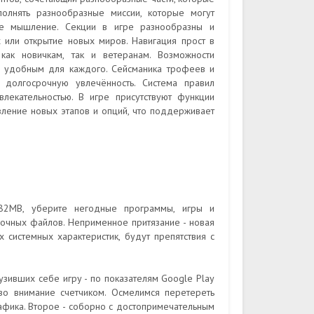
полнять разнообразные миссии, которые могут
кое мышление. Секции в игре разнообразны и
х или открытие новых миров. Навигация прост в
как новичкам, так и ветеранам. Возможности
й удобным для каждого. Сейсманика трофеев и
 долгосрочную увлечённость. Система правил
лекательностью. В игре присутствуют функции
вление новых этапов и опций, что поддерживает
82MB, уберите негодные программы, игры и
очных файлов. Неприменное притязание - новая
 системных характеристик, будут препятствия с
узивших себе игру - по показателям Google Play
во внимание счетчиком. Осмелимся перетереть
афика. Второе - соборно с достопримечательным