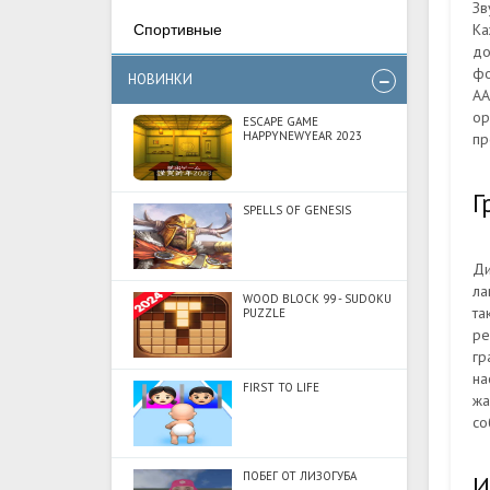
Зв
Ка
Спортивные
до
фо
НОВИНКИ
АА
ор
ESCAPE GAME
HAPPYNEWYEAR 2023
пр
Г
SPELLS OF GENESIS
Ди
ла
WOOD BLOCK 99 - SUDOKU
та
PUZZLE
ре
гр
на
FIRST TO LIFE
жа
со
ПОБЕГ ОТ ЛИЗОГУБА
И