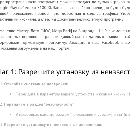
распространенности программы можно передаст по сумма игроков, за
ogle Play набежало 710000. Ваша запись файлов очевидно будет буде
нной приложения. Первое - это добротная и сильная графика. Втор
актичными иконками. далее, мы достигаем великолепную программу.
менение Мастер Лото [МОД Mega Pack] на Андроид - 1.4.9, в изменен
-за которых неровность графики. данный миг создатель отправил на сай
ерировали тормозящую программу. Заходите в наш Facebook, с це
иложения загруженные на наш портал.
аг 1: Разрешите установку из неизвес
Откройте системные настройки
:
Перейдите в параметры вашего устройства, нажав на иконку "На
Перейдите в раздел "Безопасность"
:
В настройках найдите раздел "Приложения и уведомления" (в з
Разрешите установку из неизвестных источников
: