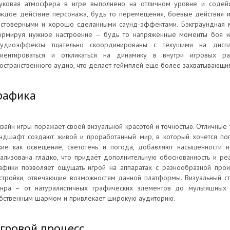
уковая атмосфера в игре выполнено на отличном уровне и содейс
ждое действие персонажа, будь то перемещения, боевые действия и
стоверными и хорошо сделанными саунд-эффектами. Бэкграундная м
рмируя нужное настроение – будь то напряжённые моменты боя ил
удиоэффекты тщательно скоординированы с текущими на диспл
иентироваться и откликаться на динамику в внутри игровых р
остранственного аудио, что делает геймплей ещё более захватывающи
рафика
зайн игры поражает своей визуальной красотой и точностью. Отличные
ндшафт создают живой и проработанный мир, в который хочется пог
кие как освещение, светотень и погода, добавляют насыщенности 
ализована гладко, что придаёт дополнительную обоснованность и ре
афики позволяет ощущать игрой на аппаратах с разнообразной прои
стройки, отвечающие возможностям данной платформы. Визуальный ст
нра – от натуралистичных графических элементов до мультяшных 
бственным шармом и привлекает широкую аудиторию.
гровой процесс