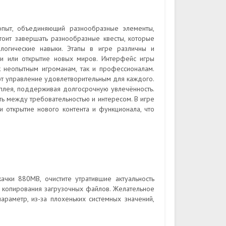
опыт, объединяющий разнообразные элементы,
тоит завершать разнообразные квесты, которые
 логические навыки. Этапы в игре различны и
ои или открытие новых миров. Интерфейс игры
ак неопытным игроманам, так и профессионалам.
ют управление удовлетворительным для каждого.
мплея, поддерживая долгосрочную увлечённость.
ь между требовательностью и интересом. В игре
и открытие нового контента и функционала, что
чки 880MB, очистите утратившие актуальность
 копирования загрузочных файлов. Желательное
араметр, из-за плохеньких системных значений,