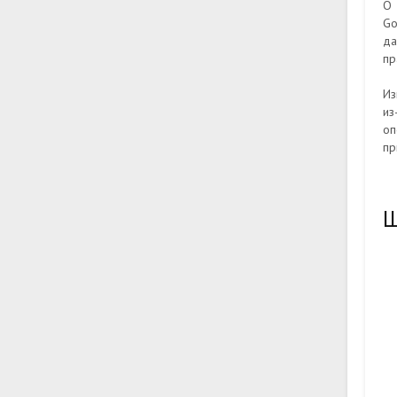
О 
Go
да
пр
Из
из
оп
пр
Ш