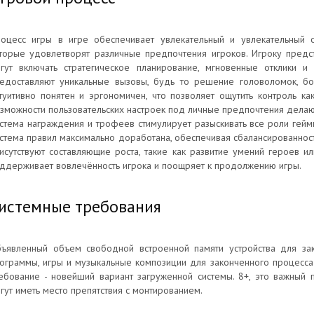
оцесс игры в игре обеспечивает увлекательный и увлекательный 
торые удовлетворят различные предпочтения игроков. Игроку предс
гут включать стратегическое планирование, мгновенные отклики и
едоставляют уникальные вызовы, будь то решение головоломок, б
туитивно понятен и эргономичен, что позволяет ощутить контроль к
зможности пользовательских настроек под личные предпочтения дела
стема награждения и трофеев стимулирует разыскивать все роли гей
стема правил максимально доработана, обеспечивая сбалансированност
исутствуют составляющие роста, такие как развитие умений героев ил
ддерживает вовлечённость игрока и поощряет к продолжению игры.
истемные требования
ъявленный объем свободной встроенной памяти устройства для зака
ограммы, игры и музыкальные композиции для законченного процесса
ебование - новейший вариант загруженной системы. 8+, это важный п
гут иметь место препятствия с монтированием.