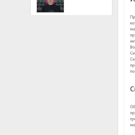
Пр
ко
мо
пр
ин
Во
Си
Си
пр
по
С
Об
пр
тр
мо