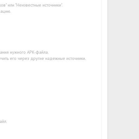
в" или "Неизвестные источники".
рацию.
вания нужного APK-файла.
учить его через другие надежные источники.
айл.