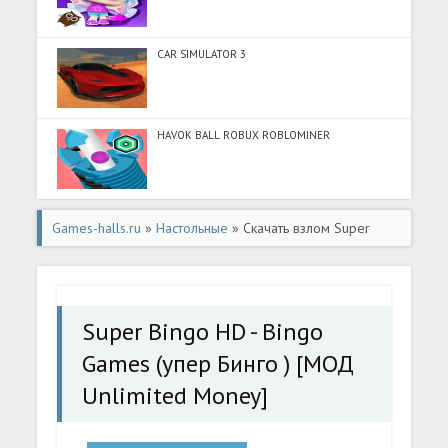
CAR SIMULATOR 3
HAVOK BALL ROBUX ROBLOMINER
Games-halls.ru
»
Настольные
» Скачать взлом Super
Bingo HD - Bingo Games (упер Бинго ) [МОД Unlimited
Money] - полная версия apk на Андроид
Super Bingo HD - Bingo
Games (упер Бинго ) [МОД
Unlimited Money]