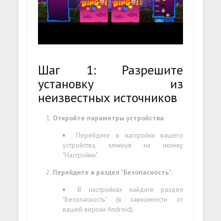
Шаг 1: Разрешите
установку из
неизвестных источников
Откройте параметры устройства
:
Перейдите в настройки вашего
устройства, кликнув на иконку
"Настройки".
Перейдите в раздел "Безопасность"
:
В настройках найдите раздел
"Безопасность" (в зависимости от
вашей версии Android).