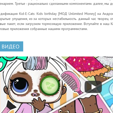
енарием. Третье - рационально сделанными компонентами. далее, мы 
дификация Kid-E-Cats: Kids birthday [МОД Unlimited Money] на Андро
крытые упущения, из-за которых нестабильность. данный час творец от
вые пакет, если загрузили тормозящую приложение. Вступайте в наш К
повые приложения собранные нашими программистами.
ВИДЕО