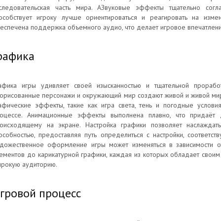
следовательская часть мира. АЗвуковые эффекты тщательно согл
особствует игроку лучше ориентироваться и реагировать на изме
еспечена поддержка объемного аудио, что делает игровое впечатлени
рафика
афика игры удивляет своей изысканностью и тщательной проработ
орисованные персонажи и окружающий мир создают живой и живой мир, 
афические эффекты, такие как игра света, тень и погодные услови
оцессе. Анимационные эффекты выполнена плавно, что придаёт д
оисходящему на экране. Настройка графики позволяет наслаждать
особностью, предоставляя путь определиться с настройки, соответс
дожественное оформление игры может изменяться в зависимости от
ементов до карикатурной графики, каждая из которых обладает своим 
рокую аудиторию.
гровой процесс