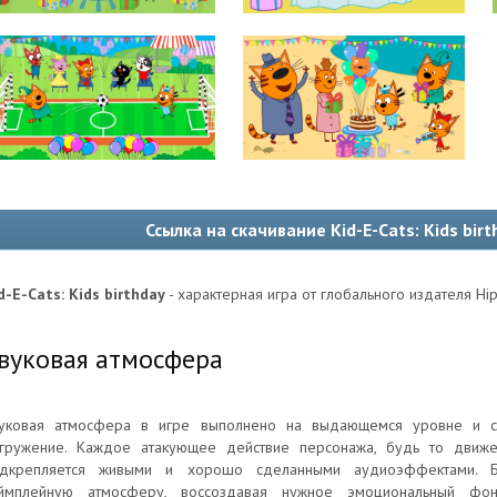
Ссылка на скачивание Kid-E-Cats: Kids bir
d-E-Cats: Kids birthday
- характерная игра от глобального издателя Hi
вуковая атмосфера
уковая атмосфера в игре выполнено на выдающемся уровне и с
гружение. Каждое атакующее действие персонажа, будь то движе
дкрепляется живыми и хорошо сделанными аудиоэффектами. Бэ
еймплейную атмосферу, воссоздавая нужное эмоциональный ф