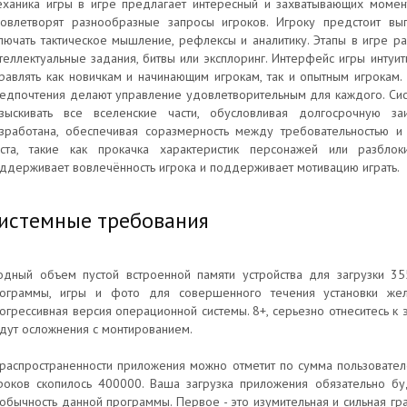
ханика игры в игре предлагает интересный и захватывающих момент
овлетворят разнообразные запросы игроков. Игроку предстоит вы
лючать тактическое мышление, рефлексы и аналитику. Этапы в игре р
теллектуальные задания, битвы или эксплоринг. Интерфейс игры интуит
равлять как новичкам и начинающим игрокам, так и опытным игрокам
едпочтения делают управление удовлетворительным для каждого. Сис
зыскивать все вселенские части, обусловливая долгосрочную заи
зработана, обеспечивая соразмерность между требовательностью и 
ста, такие как прокачка характеристик персонажей или разбло
ддерживает вовлечённость игрока и поддерживает мотивацию играть.
истемные требования
одный объем пустой встроенной памяти устройства для загрузки 35
ограммы, игры и фото для совершенного течения установки жел
огрессивная версия операционной системы. 8+, серьезно отнеситесь к э
дут осложнения с монтированием.
распространенности приложения можно отметит по сумма пользовател
роков скопилось 400000. Ваша загрузка приложения обязательно бу
обычность данной программы. Первое - это изумительная и сильная гр