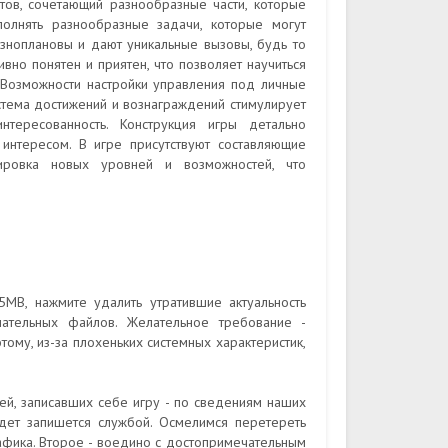
ов, сочетающий разнообразные части, которые
полнять разнообразные задачи, которые могут
азноплановы и дают уникальные вызовы, будь то
ивно понятен и приятен, что позволяет научиться
. Возможности настройки управления под личные
тема достижений и вознаграждений стимулирует
нтересованность. Конструкция игры детально
интересом. В игре присутствуют составляющие
кировка новых уровней и возможностей, что
5MB, нажмите удалить утратившие актуальность
ательных файлов. Желательное требование -
тому, из-за плохеньких системных характеристик,
ей, записавших себе игру - по сведениям наших
дет запишется службой. Осмелимся перетереть
афика. Второе - воедино с достопримечательным