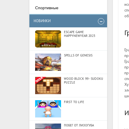
ис
Спортивные
сп
об
НОВИНКИ
Г
ESCAPE GAME
HAPPYNEWYEAR 2023
Гр
пр
SPELLS OF GENESIS
Гр
пр
пр
сп
WOOD BLOCK 99 - SUDOKU
PUZZLE
Ху
эл
ши
FIRST TO LIFE
И
ПОБЕГ ОТ ЛИЗОГУБА