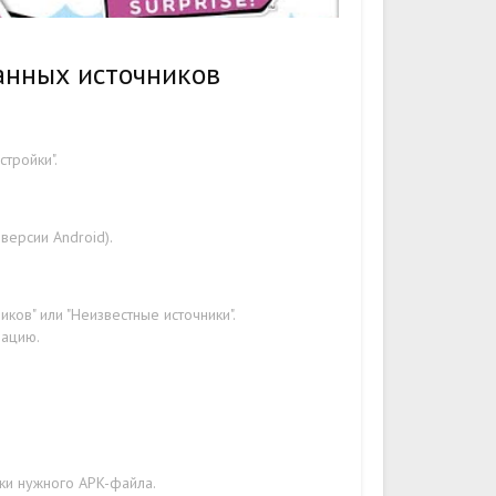
анных источников
стройки".
версии Android).
ков" или "Неизвестные источники".
рацию.
зки нужного APK-файла.