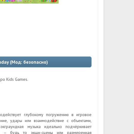
thday (Мод: безопасно)
ppo Kids Games.
одействует глубокому погружению в игровое
ние, удары или взаимодействие с объектами,
кграундная музыка идеально подчёркивает
он – будь то экшн-сцены или размеренная