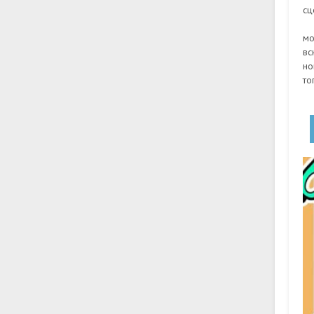
сц
мо
вс
но
то