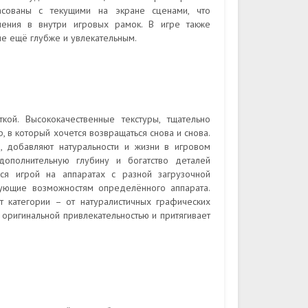
асованы с текущими на экране сценами, что
нения в внутри игровых рамок. В игре также
е ещё глубже и увлекательным.
кой. Высококачественные текстуры, тщательно
в который хочется возвращаться снова и снова.
я, добавляют натуральности и жизни в игровом
ополнительную глубину и богатство деталей
ся игрой на аппаратах с разной загрузочной
твующие возможностям определённого аппарата.
 категории – от натуралистичных графических
оригинальной привлекательностью и притягивает