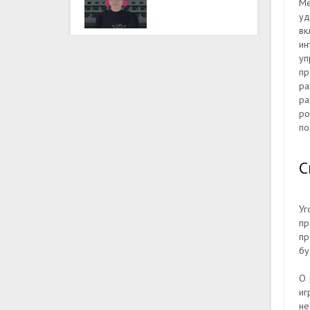
Ме
уд
вк
ин
уп
пр
ра
ра
ро
по
С
Уг
пр
пр
бу
О 
иг
не