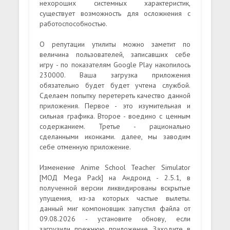
нехороших системных характеристик,
существует возможность для осложнения с
работоспособностью.
О репутации утилиты можно заметит по
величина пользователей, записавших себе
игру - по показателям Google Play накопилось
230000. Ваша загрузка приложения
обязательно будет будет учтена службой.
Сделаем попытку перетереть качество данной
приложения. Первое - это изумительная и
сильная графика. Второе - воедино с ценным
содержанием. Третье - рационально
сделанными иконками. далее, мы заводим
себе отменную приложение.
Изменение Anime School Teacher Simulator
[МОД Mega Pack] на Андроид - 2.5.1, в
полученной версии ликвидированы вскрытые
упущения, из-за которых частые вылеты.
данный миг компоновщик запустил файла от
09.08.2026 - установите обнову, если
загрузили прежнюю приложение. Заходите в