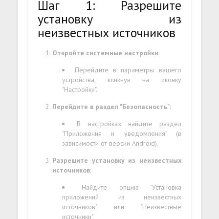
Шаг 1: Разрешите
установку из
неизвестных источников
Откройте системные настройки
:
Перейдите в параметры вашего
устройства, кликнув на иконку
"Настройки".
Перейдите в раздел "Безопасность"
:
В настройках найдите раздел
"Приложения и уведомления" (в
зависимости от версии Android).
Разрешите установку из неизвестных
источников
:
Найдите опцию "Установка
приложений из неизвестных
источников" или "Неизвестные
источники".