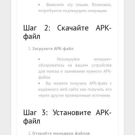
Включите эту опцию. Возможно,
потребуется подтвердить операцию.
Шаг 2: Скачайте APK-
файл
Загрузите APK-файл
:
Используйте интернет-
обозреватель на вашем устройстве
для поиска и скачивания нужного APK-
файла.
Вы можете получить APK-файл с
надежного веб-сайта или получить его
через другие проверенные источники.
Шаг 3: Установите APK-
файл
Откройте менеджер файлов
: