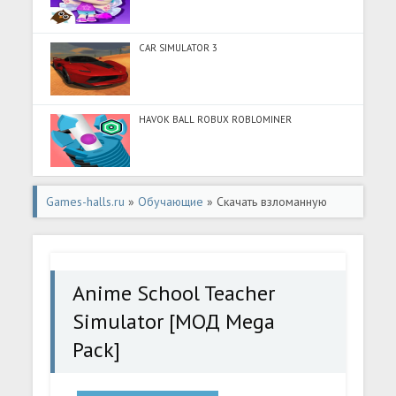
CAR SIMULATOR 3
HAVOK BALL ROBUX ROBLOMINER
Games-halls.ru
»
Обучающие
» Скачать взломанную
Anime School Teacher Simulator [МОД Mega Pack] -
полная версия apk на Андроид
Anime School Teacher
Simulator [МОД Mega
Pack]