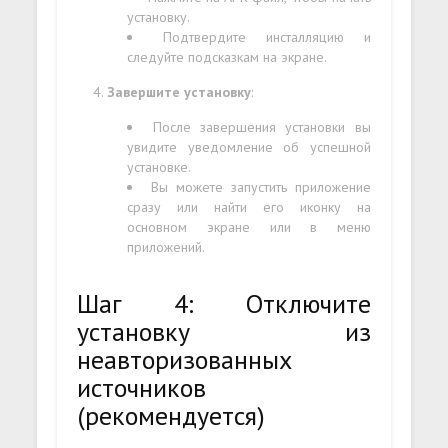
установку.
Подтвердите инсталляцию и
следуйте подсказкам на экране.
Завершите установку
:
После завершения установки вы
увидите уведомление об успешной
установке.
Вы можете запустить приложение
сразу или найти его иконку на
основном экране или в меню
приложений.
Шаг 4: Отключите
установку из
неавторизованных
источников
(рекомендуется)