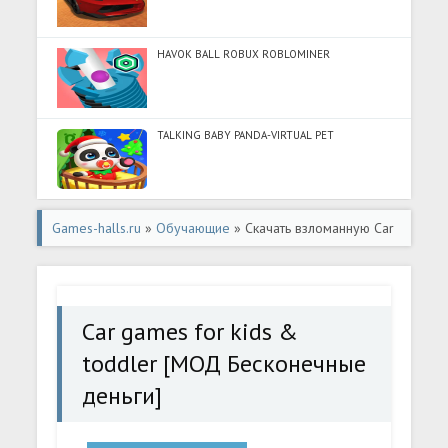
HAVOK BALL ROBUX ROBLOMINER
TALKING BABY PANDA-VIRTUAL PET
Games-halls.ru
»
Обучающие
» Скачать взломанную Car
games for kids & toddler [МОД Бесконечные деньги] -
последняя версия apk на Андроид
Car games for kids &
toddler [МОД Бесконечные
деньги]