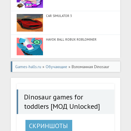
CAR SIMULATOR 3
HAVOK BALL ROBUX ROBLOMINER
Games-halls.ru
»
Обучающие
» Взломанная Dinosaur
games for toddlers [МОД Unlocked] - полная версия apk
на Андроид
Dinosaur games for
toddlers [МОД Unlocked]
СКРИНШОТЫ