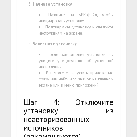
Начните установку
:
Нажмите на APK-файл, чтобы
инициировать установку.
Подтвердите установку и следуйте
инструкциям на экране.
Завершите установку
:
После завершения установки вы
увидите уведомление об успешной
инсталляции.
Вы можете запустить приложение
сразу или найти его значок на главном
экране или в меню приложений.
Шаг 4: Отключите
установку из
неавторизованных
источников
(рекомендуется)