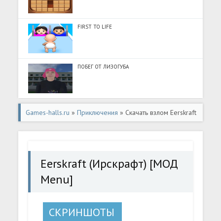
FIRST TO LIFE
ПОБЕГ ОТ ЛИЗОГУБА
Games-halls.ru
»
Приключения
» Скачать взлом Eerskraft
(Ирскрафт) [МОД Menu] - стабильная версия apk на
Андроид
Eerskraft (Ирскрафт) [МОД
Menu]
СКРИНШОТЫ