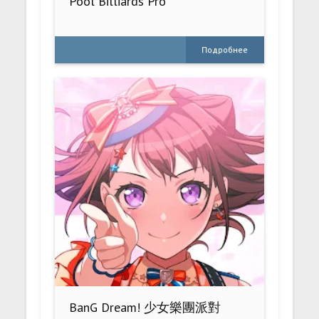
Pool Billiards Pro
Подробнее
BanG Dream! 少女樂團派對