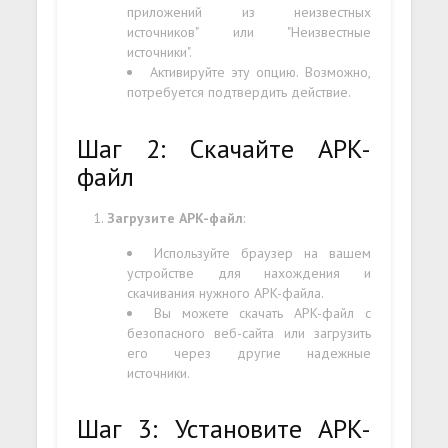
приложений из неизвестных
источников" или "Неизвестные
источники".
Активируйте эту опцию. Возможно,
потребуется подтвердить действие.
Шаг 2: Скачайте APK-
файл
Загрузите APK-файл
:
Используйте браузер на вашем
устройстве для нахождения и
скачивания нужного APK-файла.
Вы можете скачать APK-файл с
безопасного веб-сайта или загрузить
его через другие надежные
источники.
Шаг 3: Установите APK-