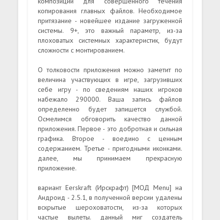
композиции для совершенного течения
копирования главных файлов. Необходимое
притязание - новейшее издание загруженной
системы. 9+, это важный параметр, из-за
плоховатых системных характеристик, будут
сложности с монтированием.
О толковости приложения можно заметит по
величина участвующих в игре, загрузивших
себе игру - по сведениям наших игроков
набежало 290000. Ваша запись файлов
определенно будет запишется службой.
Осмелимся обговорить качество данной
приложения. Первое - это добротная и сильная
графика. Второе - воедино с ценным
содержанием. Третье - пригодными иконками.
далее, мы принимаем прекрасную
приложение.
вариант Eerskraft (Ирскрафт) [МОД Menu] на
Андроид - 2.5.1, в полученной версии удалены
вскрытые шероховатости, из-за которых
частые вылеты. данный миг создатель