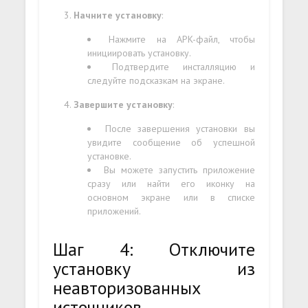
Начните установку
:
Нажмите на APK-файл, чтобы
инициировать установку.
Подтвердите инсталляцию и
следуйте подсказкам на экране.
Завершите установку
:
После завершения установки вы
увидите сообщение об успешной
установке.
Вы можете запустить приложение
сразу или найти его иконку на
основном экране или в списке
приложений.
Шаг 4: Отключите
установку из
неавторизованных
источников