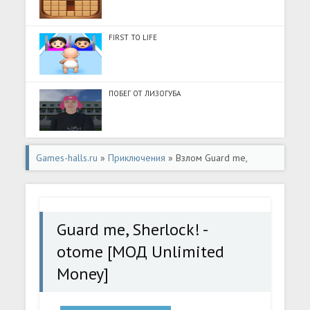
FIRST TO LIFE
ПОБЕГ ОТ ЛИЗОГУБА
Games-halls.ru
»
Приключения
» Взлом Guard me,
Sherlock! - otome [МОД Unlimited Money] - полная
версия apk на Андроид
Guard me, Sherlock! -
otome [МОД Unlimited
Money]