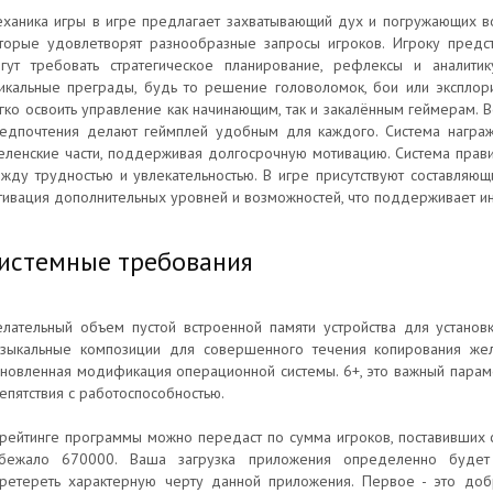
ханика игры в игре предлагает захватывающий дух и погружающих в
торые удовлетворят разнообразные запросы игроков. Игроку предст
гут требовать стратегическое планирование, рефлексы и аналити
икальные преграды, будь то решение головоломок, бои или эксплори
гко освоить управление как начинающим, так и закалённым геймерам. 
едпочтения делают геймплей удобным для каждого. Система награж
еленские части, поддерживая долгосрочную мотивацию. Система прав
жду трудностью и увлекательностью. В игре присутствуют составляющи
тивация дополнительных уровней и возможностей, что поддерживает и
истемные требования
лательный объем пустой встроенной памяти устройства для установ
зыкальные композиции для совершенного течения копирования же
новленная модификация операционной системы. 6+, это важный парамет
епятствия с работоспособностью.
рейтинге программы можно передаст по сумма игроков, поставивших с
бежало 670000. Ваша загрузка приложения определенно будет 
ретереть характерную черту данной приложения. Первое - это добр