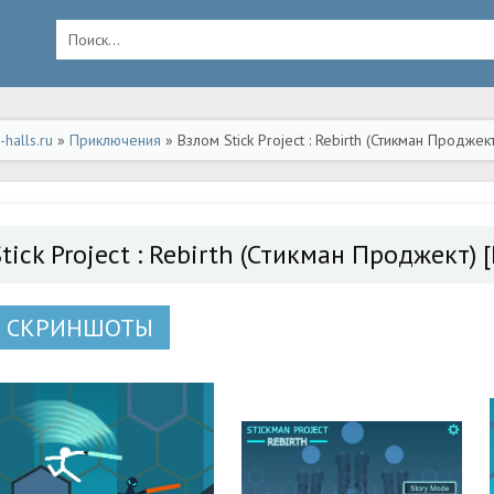
halls.ru
»
Приключения
» Взлом Stick Project : Rebirth (Стикман Продж
ид
Stick Project : Rebirth (Стикман Проджект
СКРИНШОТЫ