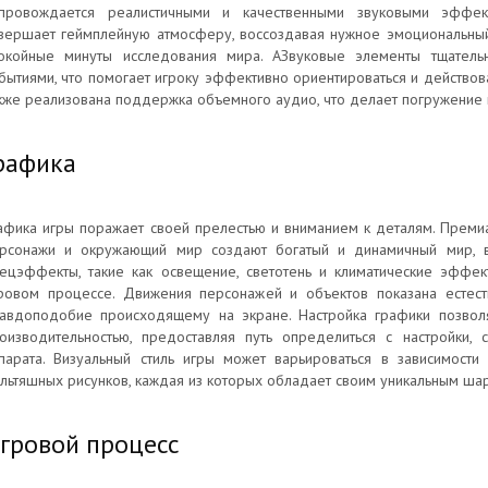
провождается реалистичными и качественными звуковыми эффек
вершает геймплейную атмосферу, воссоздавая нужное эмоциональны
окойные минуты исследования мира. АЗвуковые элементы тщатель
бытиями, что помогает игроку эффективно ориентироваться и действова
кже реализована поддержка объемного аудио, что делает погружение 
рафика
афика игры поражает своей прелестью и вниманием к деталям. Преми
рсонажи и окружающий мир создают богатый и динамичный мир, в 
ецэффекты, такие как освещение, светотень и климатические эффек
ровом процессе. Движения персонажей и объектов показана естест
авдоподобие происходящему на экране. Настройка графики позволя
оизводительностью, предоставляя путь определиться с настройки,
парата. Визуальный стиль игры может варьироваться в зависимост
льтяшных рисунков, каждая из которых обладает своим уникальным ша
гровой процесс