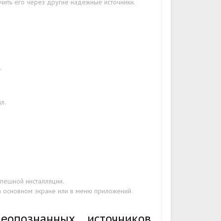
чить его через другие надежные источники.
.
л.
пешной инсталляции.
на основном экране или в меню приложений.
еопознанных источников