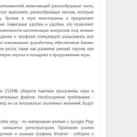
озможностей, включающий разнообразные части,
оит выполнять разнообразные миссии, которые
ку. Уровни в игре многогранны и предлагают
нг. Навигация удобен и удобен, что позволяет
Возможности кастомизации контролов под личные
дения и трофеев стимулирует разыскивать все
ил максимально доработана, обеспечивая баланс
е роста, такие как развитие умений героев или
нтерес игрока и поощряет к продолжению игры.
ки 252MB, уберите тщетные программы, игры и
лательных файлов. Необходимое требование -
р, из-за плоховатых системных значений, будут
ебе игру - по материалам взятым с Google Play
запишется регистратором. Приложим усилия
отная и сильная графика. Второе - соборно с