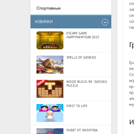
со
Спортивные
за
сп
со
НОВИНКИ
та
ESCAPE GAME
HAPPYNEWYEAR 2023
Г
SPELLS OF GENESIS
Гр
пе
Сп
иг
WOOD BLOCK 99 - SUDOKU
PUZZLE
пр
пр
ап
му
FIRST TO LIFE
И
ПОБЕГ ОТ ЛИЗОГУБА