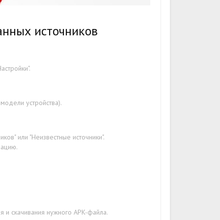
анных источников
астройки".
 модели устройства).
ков" или "Неизвестные источники".
рацию.
я и скачивания нужного APK-файла.