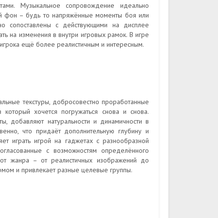
тами. Музыкальное сопровождение идеально
й фон – будь то напряжённые моменты боя или
но сопоставлены с действующими на дисплее
ть на изменения в внутри игровых рамок. В игре
игрока ещё более реалистичным и интересным.
альные текстуры, добросовестно проработанные
который хочется погружаться снова и снова.
ты, добавляют натуральности и динамичности в
венно, что придаёт дополнительную глубину и
ет играть игрой на гаджетах с разнообразной
 согласованные с возможностям определённого
и от жанра – от реалистичных изображений до
рмом и привлекает разные целевые группы.