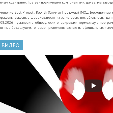
нным сценарием. Третье - практичными компонентами. далее, мы заво
менение Stick Project : Rebirth (Стикман Проджект) [МОД Бесконечные 
кращены вскрытые шероховатости, из-за которых нестабильность. дан
.08.2026 - установите обнову, если оперировали тормозящую программ
личные безделушки, топовые приложения взятые из официальных источ
ВИДЕО