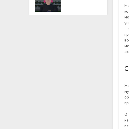
Ме
ко
мо
ун
ле
пр
вс
ме
ак
С
Же
му
об
пр
О 
на
пе