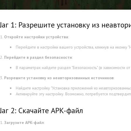
аг 1: Разрешите установку из неавтор
Откройте настройки устройства
:
Перейдите в настройки вашего устройства, кликнув на иконку "Н
Перейдите в раздел безопасности
:
В параметрах найдите раздел "Безопасность" (в зависимости от 
Разрешите установку из неавторизованных источников
:
Найдите настройку "Установка приложений из неавторизованных 
Активируйте эту настройку. Возможно, потребуется подтвердит
аг 2: Скачайте APK-файл
Загрузите APK-файл
: