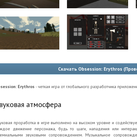
Скачать Obsession: Erythros (Про
session: Erythros
- четкая игра от глобального разработчика приложе
вуковая атмосфера
уковая проработка в игре выполнено на высоком уровне и содейству
ждое движение персонажа, будь то шаги, нападения или интерак
емиальными звуковыми сопровождением. Музыкальное сопровожде