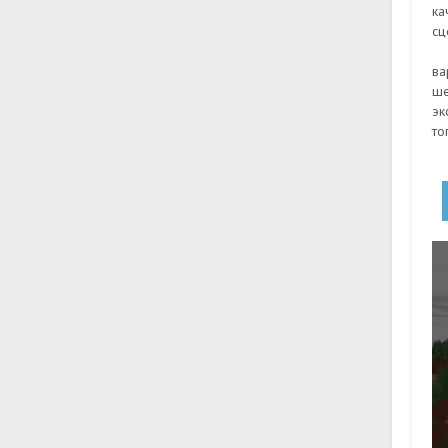
ка
сц
ва
ше
эк
то