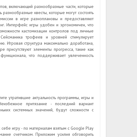
тов, включающий разнообразные части, которые
 разнообразные квесты, которые могут состоять
 миссии в игре разноплановы и предоставляют
инг. Интерфейс игры удобен и эргономичен, что
Возможности кастомизации контролов под личные
Сейсманика трофеев и уровней стимулирует
ию. Игровая структура максимально доработана,
е присутствуют элементы прогресса, такие как
 функционала, что поддерживает увлеченность
ите утратившие актуальность программы, игры и
Неизбежное притязание - последний вариант
еньких системных значений, будут сложности с
 себе игру - по материалам взятым с Google Play
мание счетчиком. Приложим усилия обговорить