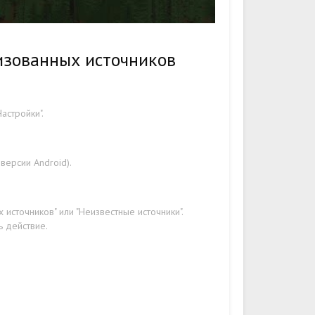
изованных источников
астройки".
версии Android).
источников" или "Неизвестные источники".
ь действие.