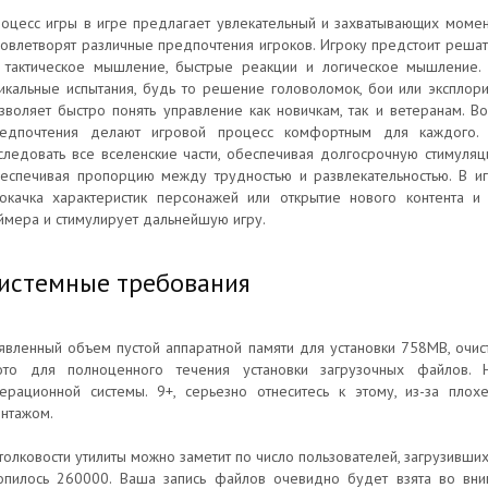
оцесс игры в игре предлагает увлекательный и захватывающих момен
овлетворят различные предпочтения игроков. Игроку предстоит решать
 тактическое мышление, быстрые реакции и логическое мышление.
икальные испытания, будь то решение головоломок, бои или эксплор
зволяет быстро понять управление как новичкам, так и ветеранам. 
едпочтения делают игровой процесс комфортным для каждого. 
следовать все вселенские части, обеспечивая долгосрочную стимуляц
еспечивая пропорцию между трудностью и развлекательностью. В игр
окачка характеристик персонажей или открытие нового контента и
ймера и стимулирует дальнейшую игру.
истемные требования
явленный объем пустой аппаратной памяти для установки 758MB, очист
то для полноценного течения установки загрузочных файлов. 
ерационной системы. 9+, серьезно отнеситесь к этому, из-за плох
нтажом.
толковости утилиты можно заметит по число пользователей, загрузивших
опилось 260000. Ваша запись файлов очевидно будет взята во вни