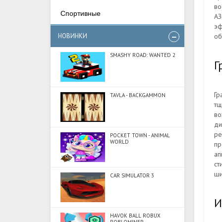
во
Спортивные
АЗ
эф
об
НОВИНКИ
SMASHY ROAD: WANTED 2
Г
Гр
TAVLA - BACKGAMMON
тщ
во
ди
ре
POCKET TOWN - ANIMAL
WORLD
пр
ап
ст
ши
CAR SIMULATOR 3
И
HAVOK BALL ROBUX