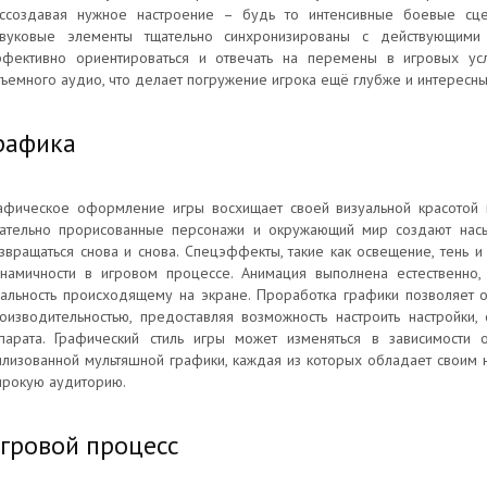
ссоздавая нужное настроение – будь то интенсивные боевые сц
вуковые элементы тщательно синхронизированы с действующими 
фективно ориентироваться и отвечать на перемены в игровых ус
ъемного аудио, что делает погружение игрока ещё глубже и интересны
рафика
афическое оформление игры восхищает своей визуальной красотой и
ательно прорисованные персонажи и окружающий мир создают насы
звращаться снова и снова. Спецэффекты, такие как освещение, тень и
намичности в игровом процессе. Анимация выполнена естественно,
альность происходящему на экране. Проработка графики позволяет 
оизводительностью, предоставляя возможность настроить настройки
парата. Графический стиль игры может изменяться в зависимости
илизованной мультяшной графики, каждая из которых обладает своим
рокую аудиторию.
гровой процесс