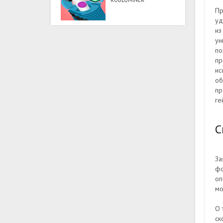
ROBLOMINER
Пр
уд
из
ун
по
пр
ис
об
пр
ге
С
За
фо
оп
мо
О 
ск