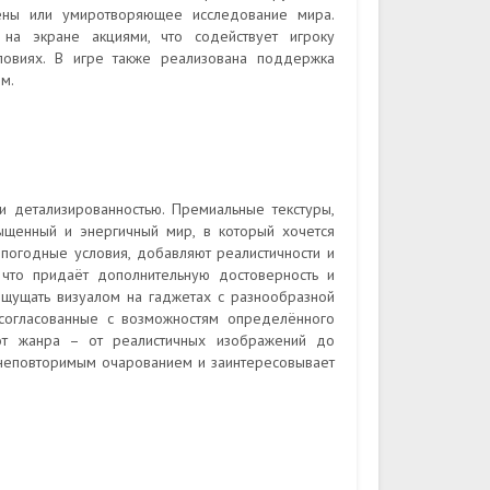
ены или умиротворяющее исследование мира.
на экране акциями, что содействует игроку
ловиях. В игре также реализована поддержка
м.
 детализированностью. Премиальные текстуры,
щенный и энергичный мир, в который хочется
 погодные условия, добавляют реалистичности и
 что придаёт дополнительную достоверность и
ощущать визуалом на гаджетах с разнообразной
, согласованные с возможностям определённого
 от жанра – от реалистичных изображений до
 неповторимым очарованием и заинтересовывает