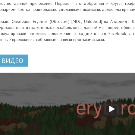
чество данной приложения. Первое - это добротная и крутая граф
енарием. Третье - рационально сделанными иконками. далее, мы прин
риант Obsession: Erythros (Обсессия) [МОД Unlocked] на Андроид - 
роховатости, из-за которых нестабильность. данный миг творец обнови
сплуатировали прежнюю приложение. Заходите в наш Facebook, с т
повые приложения собранные нашими программистами.
ВИДЕО