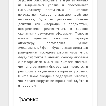
Звуковое сопровождение в игре выполнено
на выдающемся уровне и обеспечивает
максимальному погружению в игровое
погружение. Каждое атакующее действие
персонажа, будь то движение, боевые
действия или интеракции с предметами,
подкрепляется реалистичными и хорошо
сделанными звуковыми эффектами. Фоновая
музыка идеально завершает игровую
атмосферу, воссоздавая нужное
эмоциональный фон – будь то экшн-сцены или
размеренная исследовательская часть мира.
ААудиоэффекты тщательно скоординированы
с разворачивающимися на дисплее сценами,
что помогает игроку быстрее адаптироваться и
реагировать на динамику в игровых условиях.
В игре также внедрена поддержка 3D-звука,
что делает погружение игрока ещё глубже и
интересным.
Графика