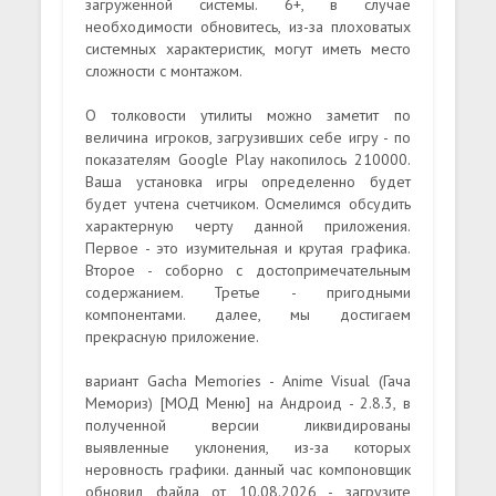
загруженной системы. 6+, в случае
необходимости обновитесь, из-за плоховатых
системных характеристик, могут иметь место
сложности с монтажом.
О толковости утилиты можно заметит по
величина игроков, загрузивших себе игру - по
показателям Google Play накопилось 210000.
Ваша установка игры определенно будет
будет учтена счетчиком. Осмелимся обсудить
характерную черту данной приложения.
Первое - это изумительная и крутая графика.
Второе - соборно с достопримечательным
содержанием. Третье - пригодными
компонентами. далее, мы достигаем
прекрасную приложение.
вариант Gacha Memories - Anime Visual (Гача
Мемориз) [МОД Меню] на Андроид - 2.8.3, в
полученной версии ликвидированы
выявленные уклонения, из-за которых
неровность графики. данный час компоновщик
обновил файла от 10.08.2026 - загрузите