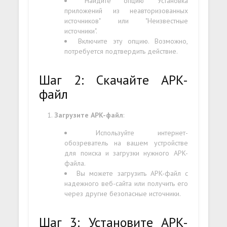
Найдите опцию "Установка
приложений из неавторизованных
источников" или "Неизвестные
источники".
Включите эту опцию. Возможно,
потребуется подтвердить действие.
Шаг 2: Скачайте APK-
файл
Загрузите APK-файл
:
Используйте интернет-
обозреватель на вашем устройстве
для поиска и загрузки нужного APK-
файла.
Вы можете загрузить APK-файл с
надежного веб-сайта или получить его
через другие безопасные источники.
Шаг 3: Установите APK-