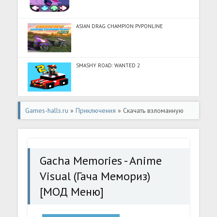
ASIAN DRAG CHAMPION PVPONLINE
SMASHY ROAD: WANTED 2
Games-halls.ru
»
Приключения
» Скачать взломанную
Gacha Memories - Anime Visual (Гача Мемориз) [МОД
Меню] - полная версия apk на Андроид
Gacha Memories - Anime
Visual (Гача Мемориз)
[МОД Меню]