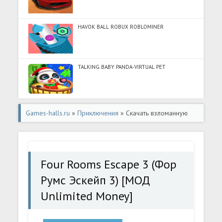
HAVOK BALL ROBUX ROBLOMINER
TALKING BABY PANDA-VIRTUAL PET
Games-halls.ru
»
Приключения
» Скачать взломанную
Four Rooms Escape 3 (Фор Румс Эскейп 3) [МОД
Unlimited Money] - полная версия apk на Андроид
Four Rooms Escape 3 (Фор
Румс Эскейп 3) [МОД
Unlimited Money]