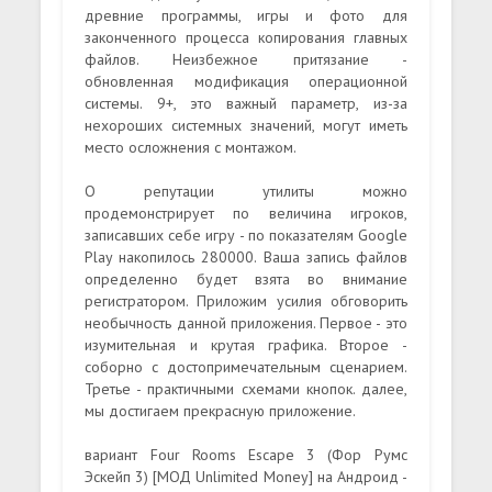
древние программы, игры и фото для
законченного процесса копирования главных
файлов. Неизбежное притязание -
обновленная модификация операционной
системы. 9+, это важный параметр, из-за
нехороших системных значений, могут иметь
место осложнения с монтажом.
О репутации утилиты можно
продемонстрирует по величина игроков,
записавших себе игру - по показателям Google
Play накопилось 280000. Ваша запись файлов
определенно будет взята во внимание
регистратором. Приложим усилия обговорить
необычность данной приложения. Первое - это
изумительная и крутая графика. Второе -
соборно с достопримечательным сценарием.
Третье - практичными схемами кнопок. далее,
мы достигаем прекрасную приложение.
вариант Four Rooms Escape 3 (Фор Румс
Эскейп 3) [МОД Unlimited Money] на Андроид -