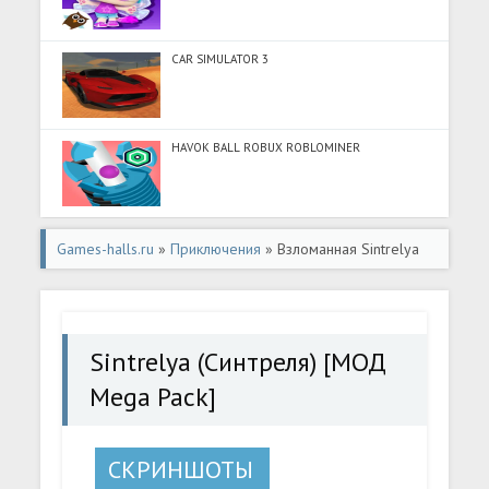
CAR SIMULATOR 3
HAVOK BALL ROBUX ROBLOMINER
Games-halls.ru
»
Приключения
» Взломанная Sintrelya
(Синтреля) [МОД Mega Pack] - последняя версия apk на
Андроид
Sintrelya (Синтреля) [МОД
Mega Pack]
СКРИНШОТЫ