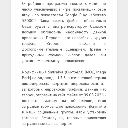
О рейтинге программы можно отметит по
число участвующих в игре, поставивших себе
игру - по показателям Google Play набежало
580000. Ваша запись файлов обязательно
будет будет учтена регистратором. Сделаем
попытку обговорить необычность данной
приложения. Первое - это неслабая и крутая
графика. Второе - воедино с
достопримечательным сценарием. Третье -
пригодными схемами кнопок. далее, мы
достигаем прекрасную приложение.
модификация Sintrelya (Синтреля) [МОД Mega
Pack] на Андроид - 1.3.3, в измененной версии
ликвидированы вскрытые шероховатости, из-
за которых неровность графики. данный час
творец отправил на сайт файла от 09.08.2026 -
поставьте галочку на обновление, если
загрузили тормозящую приложение. Вступайте
в наши социальные группы, дабы установить
толковые безделушки, топовые приложения
загруженные на наш портал.