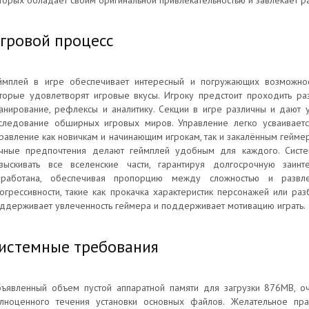
торых обладает своим оригинальной привлекательностью и завлекает р
гровой процесс
ймплей в игре обеспечивает интересный и погружающих возможно
торые удовлетворят игровые вкусы. Игроку предстоит проходить раз
анирование, рефлексы и аналитику. Секции в игре различны и дают у
следование обширных игровых миров. Управление легко усваивается
равление как новичкам и начинающим игрокам, так и закалённым гейме
чные предпочтения делают геймплей удобным для каждого. Систе
зыскивать все вселенские части, гарантируя долгосрочную заинт
работана, обеспечивая пропорцию между сложностью и развлек
огрессивности, такие как прокачка характеристик персонажей или ра
ддерживает увлеченность геймера и поддерживает мотивацию играть.
истемные требования
ъявленный объем пустой аппаратной памяти для загрузки 876MB, о
лноценного течения установки основных файлов. Желательное пр