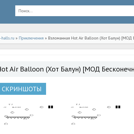
halls.ru
»
Приключения
» Взломанная Hot Air Balloon (Хот Балун) [МОД
ид
Hot Air Balloon (Хот Балун) [МОД Бесконе
СКРИНШОТЫ