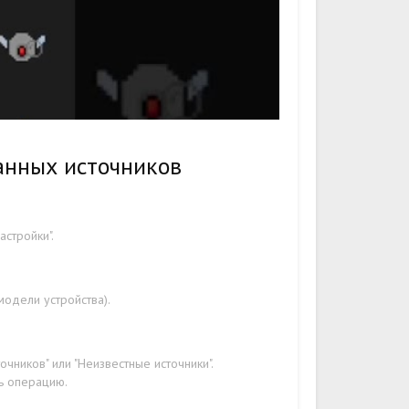
анных источников
стройки".
модели устройства).
чников" или "Неизвестные источники".
ть операцию.