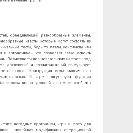
азные целевые группы.
стей, объединяющий разнообразные элементы,
нообразные квесты, которые могут состоять из
никальные тесты, будь то пазлы, конфликты или
 и эргономичен, что позволяет легко освоить
рам. Возможности пользовательских настроек под
ма достижений и вознаграждений стимулирует
ересованность. Конструкция игры максимально
ательностью. В игре присутствуют функции
зблокировка новых уровней и возможностей, что
чистите негодные программы, игры и фото для
авило - новейшая модификация операционной