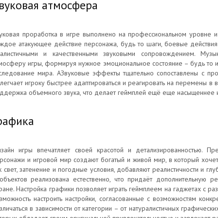
вуковая атмосфера
уковая проработка в игре выполнено на профессиональном уровне и
ждое атакующее действие персонажа, будь то шаги, боевые действия
алистичными и качественными звуковыми сопровождением. Музы
мосферу игры, формируя нужное эмоциональное состояние – будь то
следование мира. АЗвуковые эффекты тщательно сопоставлены с про
легчает игроку быстрее адаптироваться и реагировать на перемены в в
ддержка объемного звука, что делает геймплей ещё еще насыщеннее 
рафика
зайн игры впечатляет своей красотой и детализированностью. Пр
рсонажи и игровой мир создают богатый и живой мир, в который хочет
к свет, затенение и погодные условия, добавляют реалистичности и г
объектов реализована естественно, что придаёт дополнительную р
ране. Настройка графики позволяет играть геймплеем на гаджетах с р
зможность настроить настройки, согласованные с возможностям конкре
зличаться в зависимости от категории – от натуралистичных графическ