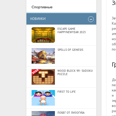
З
Спортивные
Зв
НОВИНКИ
Ка
ре
ESCAPE GAME
HAPPYNEWYEAR 2023
ат
ис
об
по
SPELLS OF GENESIS
Г
WOOD BLOCK 99 - SUDOKU
PUZZLE
Ди
пе
ка
FIRST TO LIFE
и 
эк
во
ра
ПОБЕГ ОТ ЛИЗОГУБА