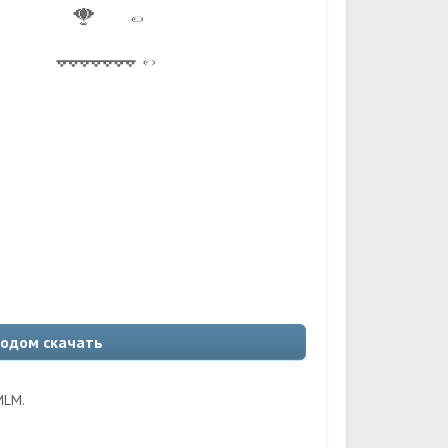
 модом скачать
MLM.