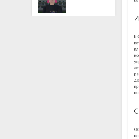
ко
И
Ге
ко
пл
ис
уп
ли
ра
до
пр
по
С
Об
по