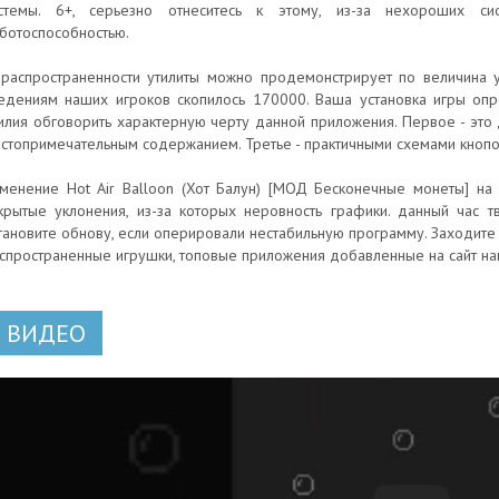
стемы. 6+, серьезно отнеситесь к этому, из-за нехороших си
ботоспособностью.
распространенности утилиты можно продемонстрирует по величина у
едениям наших игроков скопилось 170000. Ваша установка игры оп
илия обговорить характерную черту данной приложения. Первое - это 
стопримечательным содержанием. Третье - практичными схемами кнопо
менение Hot Air Balloon (Хот Балун) [МОД Бесконечные монеты] на 
крытые уклонения, из-за которых неровность графики. данный час т
тановите обнову, если оперировали нестабильную программу. Заходите 
спространенные игрушки, топовые приложения добавленные на сайт на
ВИДЕО