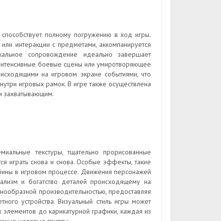
 способствует полному погружению в ход игры.
 или интеракции с предметами, аккомпанируется
кальное сопровождение идеально завершает
 интенсивные боевые сцены или умиротворяющее
исходящими на игровом экране событиями, что
нутри игровых рамок. В игре также осуществлена
и захватывающим.
емиальные текстуры, тщательно прорисованные
ся играть снова и снова. Особые эффекты, такие
лубины в игровом процессе. Движения персонажей
еализм и богатство деталей происходящему на
азнообразной производительностью, предоставляя
тного устройства. Визуальный стиль игры может
их элементов до карикатурной графики, каждая из