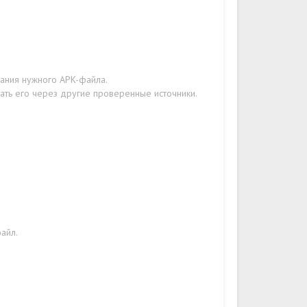
вания нужного APK-файла.
чать его через другие проверенные источники.
файл.