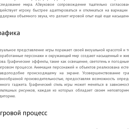
следование мира. АЗвуковое сопровождение тщательно согласова
действует игроку быстрее адаптироваться и откликаться на вариации
ддержка объемного звука, что делает игровой опыт ещё еще насыщенн
рафика
зуальное представление игры поражает своей визуальной красотой и т
оработанные персонажи и окружающий мир создают насыщенный и живо
ова. Графические эффекты, такие как освещение, светотень и погодны
игровом процессе. Анимация персонажей и объектов реализована есте
авдоподобие происходящему на экране. Усовершенствование гра
знообразной производительностью, предоставляя возможность опред
нного гаджета. Графический стиль игры может меняться в зависимос
льтяшных рисунков, каждая из которых обладает своим неповтори
диторию.
гровой процесс