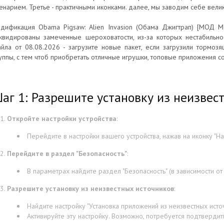
енарием. Третье - практичными иконками. далее, мы заводим себе вел
дификация Obama Pigsaw: Alien Invasion (Обама Джигтрап) [МОД Ме
квидированы замеченные шероховатости, из-за которых нестабильно
йла от 08.08.2026 - загрузите новые пакет, если загрузили тормо
уппы, с тем чтоб приобретать отличные игрушки, топовые приложения 
аг 1: Разрешите установку из неизвес
Откройте настройки устройства
:
Перейдите в настройки вашего устройства, нажав на иконку "На
Перейдите в раздел "Безопасность"
:
В параметрах найдите раздел "Безопасность" (в зависимости от 
Разрешите установку из неизвестных источников
:
Найдите настройку "Установка приложений из неизвестных источ
Активируйте эту настройку. Возможно, потребуется подтвердит