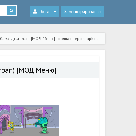
Вход
Зарегистрироваться
(Обама Джигтрап) [МОД Меню] - полная версия apk на
гтрап) [МОД Меню]