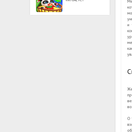
VIRTUAL PET
Ме
ко
мо
ун
и 
ко
ур
ме
ка
ув
С
Же
пр
ве
во
О 
вз
об