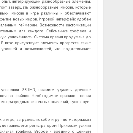
й опыт, интегрирующий разнообразные элементы,
тоит завершать разнообразные миссии, которые
выки. миссии в игре различны и обеспечивают
открытие новых миров. Игровой интерфейс удобен
калённым геймерам. Возможности кастомизации
ительным для каждого. Сейсманика трофеев и
чную увлечённость. Система правил продумана до
В игре присутствуют элементы прогресса, такие
 уровней и возможностей, что поддерживает
 установки 831MB, нажмите удалить древние
овочных файлов. Необходимое правило - новая
третьеразрядных системных значений, существует
в игре, загрузивших себе игру - по материалам
удет запишется регистратором. Приложим усилия
сильная графика. Второе - воедино с ценным