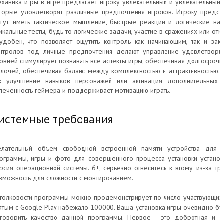
ханика игры в игре предлагает игроку увлекательный и увлекательны
торые удовлетворят различные предпочтения игроков. Игроку предс
гут иметь тактическое мышление, быстрые реакции и логические на
икальные тесты, будь то логические задачи, участие в сражениях или 
удобен, что позволяет ощутить контроль как начинающим, так и за
нтролов под личные предпочтения делают управление удовлетвор
овней стимулирует познавать все аспекты игры, обеспечивая долгосро
лочей, обеспечивая баланс между комплексностью и аттрактивностью. 
к улучшение навыков персонажей или активация дополнительных
леченность геймера и поддерживает мотивацию играть.
истемные требования
лательный объем свободной встроенной памяти устройства для
ограммы, игры и фото для совершенного процесса установки устан
рсия операционной системы. 6+, серьезно отнеситесь к этому, из-за 
зможность для сложности с монтированием.
толковости программы можно продемонстрирует по число участвующих 
ятым с Google Play набежало 100000. Ваша установка игры очевидно б
говорить качество данной программы. Первое - это добротная и 