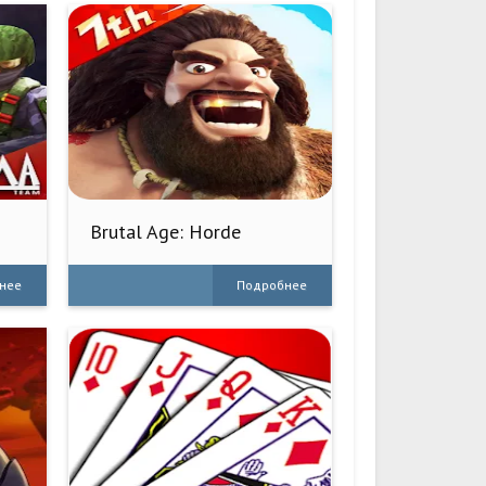
Brutal Age: Horde
Invasion
нее
Подробнее