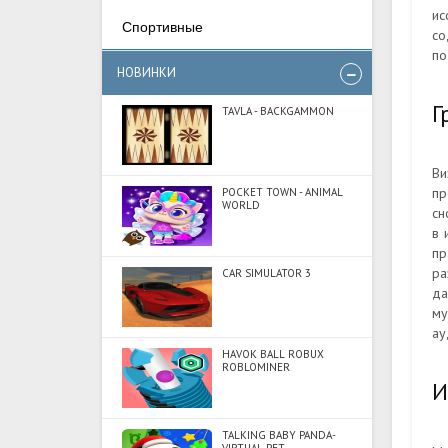
ис
Спортивные
со
по
НОВИНКИ
Г
TAVLA - BACKGAMMON
Ви
пр
POCKET TOWN - ANIMAL
WORLD
сн
в 
пр
ра
CAR SIMULATOR 3
да
му
ау
HAVOK BALL ROBUX
ROBLOMINER
И
TALKING BABY PANDA-