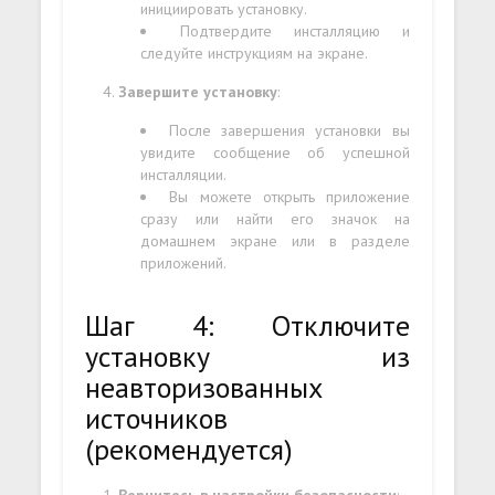
инициировать установку.
Подтвердите инсталляцию и
следуйте инструкциям на экране.
Завершите установку
:
После завершения установки вы
увидите сообщение об успешной
инсталляции.
Вы можете открыть приложение
сразу или найти его значок на
домашнем экране или в разделе
приложений.
Шаг 4: Отключите
установку из
неавторизованных
источников
(рекомендуется)
Вернитесь в настройки безопасности
: