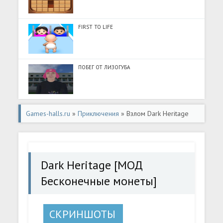
FIRST TO LIFE
ПОБЕГ ОТ ЛИЗОГУБА
Games-halls.ru
»
Приключения
» Взлом Dark Heritage
[МОД Бесконечные монеты] - стабильная версия apk на
Андроид
Dark Heritage [МОД
Бесконечные монеты]
СКРИНШОТЫ