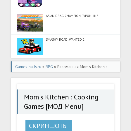
ASIAN DRAG CHAMPION PVPONLINE
SMASHY ROAD: WANTED 2
Games-halls.ru
»
RPG
» Взломанная Mom's Kitchen :
Cooking Games [МОД Menu] - последняя версия apk на
Андроид
Mom's Kitchen : Cooking
Games [МОД Menu]
СКРИНШОТЫ