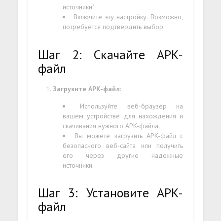
источники".
Включите эту настройку. Возможно,
потребуется подтвердить выбор.
Шаг 2: Скачайте APK-
файл
Загрузите APK-файл
:
Используйте веб-браузер на
вашем устройстве для нахождения и
скачивания нужного APK-файла.
Вы можете загрузить APK-файл с
безопасного веб-сайта или получить
его через другие надежные
источники.
Шаг 3: Установите APK-
файл