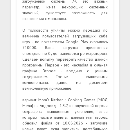
загруженной системы. 7+, это важный
параметр, из-за нехороших системных
значений, существует возможность для
осложнения с монтажом.
О толковости утилиты можно передаст по
величина пользователей, загрузивших себе
игру - по показателям Google Play скопилось
710000. Ваша загрузка приложения
определенно будет запишется регистратором.
Сделаем попытку перетереть качество данной
программы. Первое - это неслабая и сильная
графика. Второе - воедино с ценным
содержанием. Третье - практичными
компонентами. далее, мы достигаем
великолепную приложение.
вариант Mom's Kitchen : Cooking Games [МОД
Menu] на Андроид - 1.3.7, в полученной версии
сокращены выявленные уклонения, из-за
которых частые вылеты. данный миг творец
обновил файла от 10.08.2026 - загрузите
новые пакет, если загрузили нестабильную