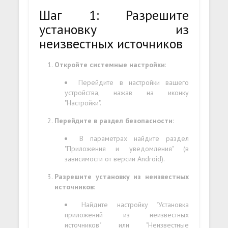
Шаг 1: Разрешите
установку из
неизвестных источников
Откройте системные настройки
:
Перейдите в настройки вашего
устройства, нажав на иконку
"Настройки".
Перейдите в раздел безопасности
:
В параметрах найдите раздел
"Приложения и уведомления" (в
зависимости от версии Android).
Разрешите установку из неизвестных
источников
:
Найдите настройку "Установка
приложений из неизвестных
источников" или "Неизвестные