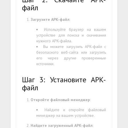
файл
Загрузите APK-файл
:
Используйте браузер на вашем
устройстве для поиска и скачивания
нужного APK-файла.
Вы можете загрузить APK-файл с
безопасного веб-сайта или загрузить
его через другие проверенные
источники.
Шаг 3: Установите APK-
файл
Откройте файловый менеджер
:
Найдите и откройте файловый
менеджер на вашем устройстве.
Найдите загруженный APK-файл
: