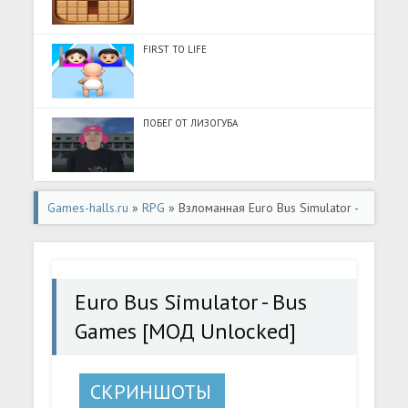
FIRST TO LIFE
ПОБЕГ ОТ ЛИЗОГУБА
Games-halls.ru
»
RPG
» Взломанная Euro Bus Simulator -
Bus Games [МОД Unlocked] - стабильная версия apk на
Андроид
Euro Bus Simulator - Bus
Games [МОД Unlocked]
СКРИНШОТЫ