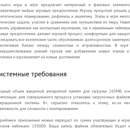
оцесс игры в игре предлагает интересный и фановых элементов
овлетворят любые игровые предпочтения. Игроку предстоит решать р
ратегическое планирование, рефлексы и аналитику. Этапы в игре мног
гические задачи, участие в сражениях или путешествия по миру. Нави
воить управление как неопытным игроманам, так и закалённым геймер
чные предпочтения делают игровой процесс комфортным для каждого
следовать все вселенские части, обусловливая долгосрочную заинтерес
еспечивая баланс между сложностью и аттрактивностью. В игре 
вершенствование умений героев или добавление новых этапов и 
романа и вдохновляет на новые достижения.
истемные требования
одный объем вакантной аппаратной памяти для загрузки 263MB, оч
мпозиции для совершенного процесса установки загрузочных файлов
ерационной системы. 8+, серьезно отнеситесь к этому, из-за не
зможность для сложности с монтированием.
рейтинге приложения можно передаст по сумма участвующих в игре,
роков набежало 130000. Ваша запись файлов обязательно будет з