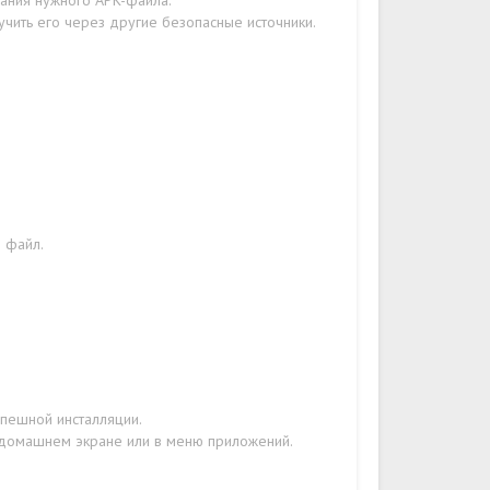
вания нужного APK-файла.
учить его через другие безопасные источники.
н файл.
пешной инсталляции.
а домашнем экране или в меню приложений.