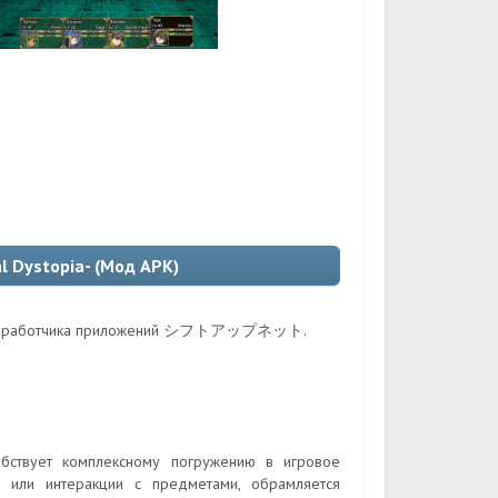
l Dystopia- (Мод APK)
го разработчика приложений シフトアップネット.
бствует комплексному погружению в игровое
 или интеракции с предметами, обрамляется