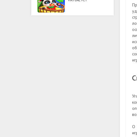
VIRTUAL PET
Пр
уд
ст
ло
ос
ли
ис
об
со
иг
С
Уг
ко
оп
во
О 
иг