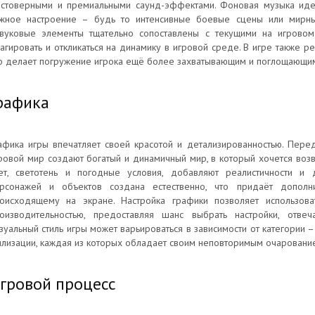
стоверными и премиальными саунд-эффектами. Фоновая музыка иде
жное настроение – будь то интенсивные боевые сцены или мирны
вуковые элементы тщательно сопоставлены с текущими на игровом
агировать и откликаться на динамику в игровой среде. В игре также 
о делает погружение игрока ещё более захватывающим и поглощающи
рафика
афика игры впечатляет своей красотой и детализированностью. Пере
ровой мир создают богатый и динамичный мир, в который хочется возв
ет, светотень и погодные условия, добавляют реалистичности и
рсонажей и объектов создана естественно, что придаёт дополни
оисходящему на экране. Настройка графики позволяет использов
оизводительностью, предоставляя шанс выбрать настройки, отвеч
зуальный стиль игры может варьироваться в зависимости от категории
илизации, каждая из которых обладает своим неповторимым очарование
гровой процесс