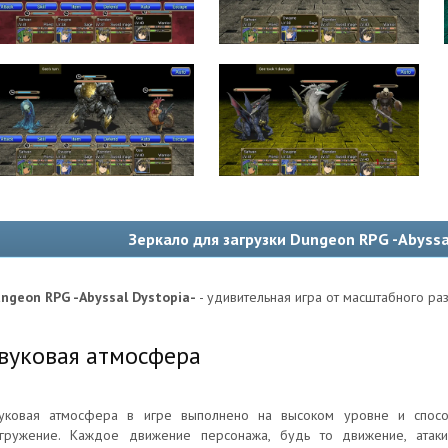
Зеркало для загрузки Dungeon RPG -Abyssa
ngeon RPG -Abyssal Dystopia-
- удивительная игра от масштабно
вуковая атмосфера
уковая атмосфера в игре выполнено на высоком уровне и спосо
гружение. Каждое движение персонажа, будь то движение, атаки