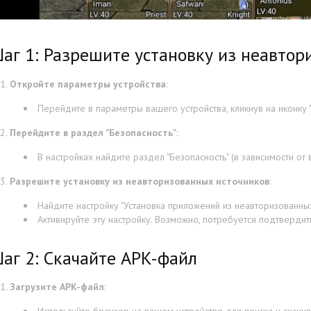
аг 1: Разрешите установку из неавтор
Откройте параметры устройства
:
Перейдите в параметры вашего устройства, кликнув на иконку "
Перейдите в раздел "Безопасность"
:
В настройках найдите раздел "Безопасность" (в зависимости от 
Разрешите установку из неавторизованных источников
:
Найдите настройку "Установка приложений из неавторизованных 
Активируйте эту настройку. Возможно, потребуется подтвердит
аг 2: Скачайте APK-файл
Загрузите APK-файл
: