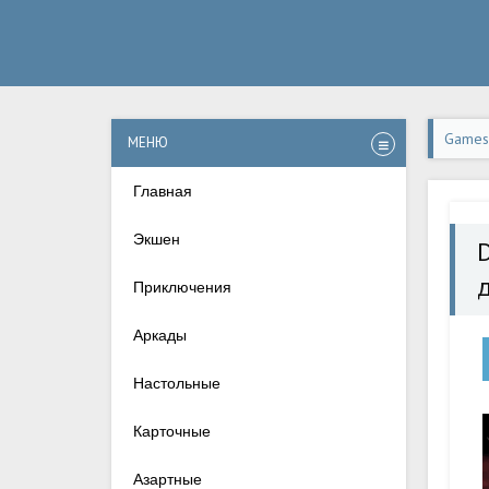
Games-
МЕНЮ
apk н
Главная
Экшен
Приключения
Аркады
Настольные
Карточные
Азартные