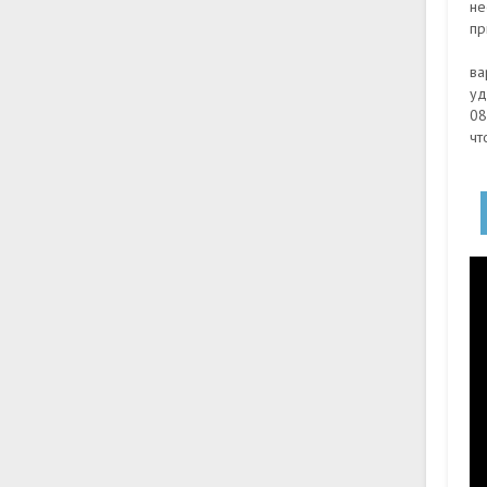
не
пр
ва
уд
08
чт