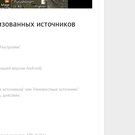
изованных источников
Настройки".
вашей версии Android).
источников" или "Неизвестные источники".
ь действие.