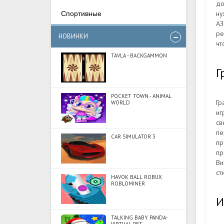
до
ну
Спортивные
АЗ
ре
НОВИНКИ
чт
TAVLA - BACKGAMMON
Г
POCKET TOWN - ANIMAL
Гр
WORLD
иг
св
пе
CAR SIMULATOR 3
пр
пр
Ви
ст
HAVOK BALL ROBUX
ROBLOMINER
И
TALKING BABY PANDA-