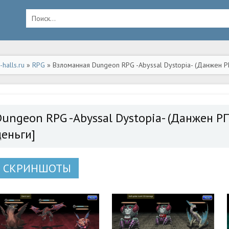
halls.ru
»
RPG
» Взломанная Dungeon RPG -Abyssal Dystopia- (Данжен Р
а Андроид
Dungeon RPG -Abyssal Dystopia- (Данжен 
деньги]
СКРИНШОТЫ