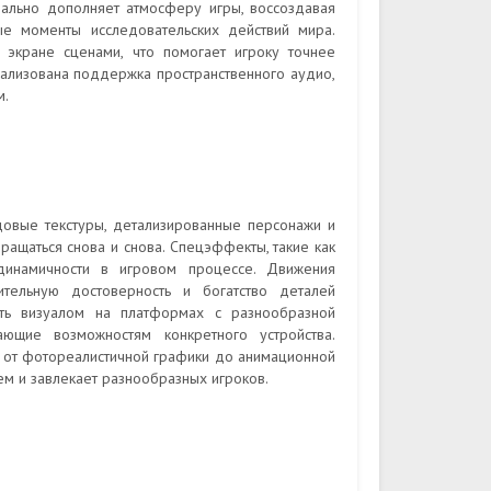
ально дополняет атмосферу игры, воссоздавая
е моменты исследовательских действий мира.
 экране сценами, что помогает игроку точнее
реализована поддержка пространственного аудио,
м.
довые текстуры, детализированные персонажи и
ращаться снова и снова. Спецэффекты, такие как
 динамичности в игровом процессе. Движения
тельную достоверность и богатство деталей
ать визуалом на платформах с разнообразной
ающие возможностям конкретного устройства.
 – от фотореалистичной графики до анимационной
м и завлекает разнообразных игроков.