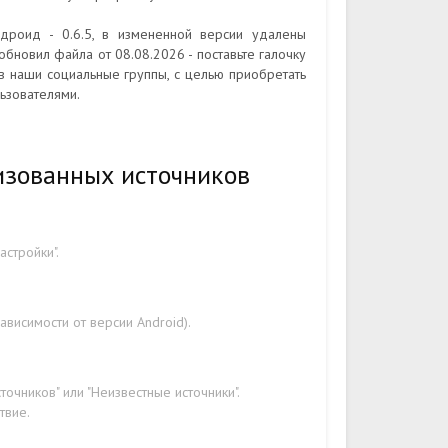
ндроид - 0.6.5, в измененной версии удалены
обновил файла от 08.08.2026 - поставьте галочку
в наши социальные группы, с целью приобретать
ьзователями.
изованных источников
стройки".
ависимости от версии Android).
очников" или "Неизвестные источники".
твие.