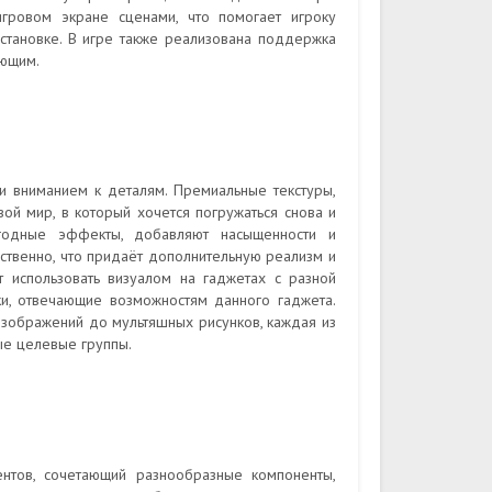
гровом экране сценами, что помогает игроку
становке. В игре также реализована поддержка
ающим.
 и вниманием к деталям. Премиальные текстуры,
й мир, в который хочется погружаться снова и
годные эффекты, добавляют насыщенности и
ственно, что придаёт дополнительную реализм и
 использовать визуалом на гаджетах с разной
ки, отвечающие возможностям данного гаджета.
 изображений до мультяшных рисунков, каждая из
ые целевые группы.
нтов, сочетающий разнообразные компоненты,