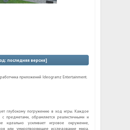
од: последняя версия]
работчика приложений Ideogramz Entertainment.
ует глубокому погружению в ход игры. Каждое
и с предметами, обрамляется реалистичными и
ие идеально усиливает игровое окружение,
боя или умиротворяющее исследование мира.