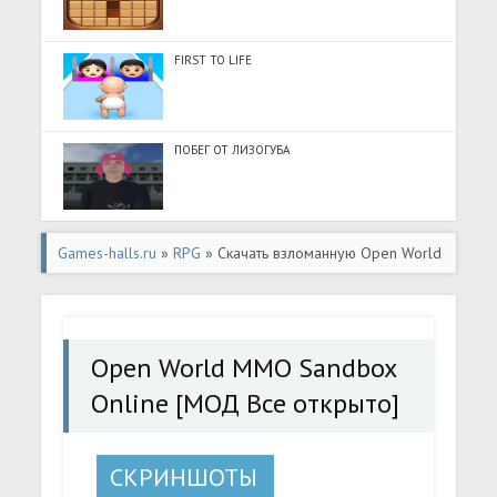
FIRST TO LIFE
ПОБЕГ ОТ ЛИЗОГУБА
Games-halls.ru
»
RPG
» Скачать взломанную Open World
MMO Sandbox Online [МОД Все открыто] - стабильная
версия apk на Андроид
Open World MMO Sandbox
Online [МОД Все открыто]
СКРИНШОТЫ