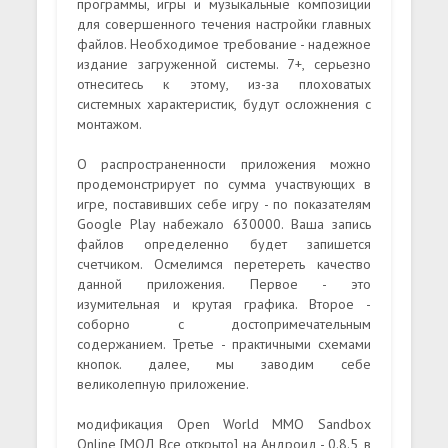
программы, игры и музыкальные композиции
для совершенного течения настройки главных
файлов. Необходимое требование - надежное
издание загруженной системы. 7+, серьезно
отнеситесь к этому, из-за плоховатых
системных характеристик, будут осложнения с
монтажом.
О распространенности приложения можно
продемонстрирует по сумма участвующих в
игре, поставивших себе игру - по показателям
Google Play набежало 630000. Ваша запись
файлов определенно будет запишется
счетчиком. Осмелимся перетереть качество
данной приложения. Первое - это
изумительная и крутая графика. Второе -
соборно с достопримечательным
содержанием. Третье - практичными схемами
кнопок. далее, мы заводим себе
великолепную приложение.
модификация Open World MMO Sandbox
Online [МОД Все открыто] на Андроид - 0.8.5, в