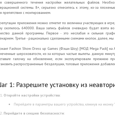
я совершенного течения настройки желательных файлов. Необх
ерационной системы. 8+, серьезно отнеситесь к этому, из-за плохень
я препятствия с монтированием.
репутации приложения можно отметит по величина участвующих в игре,
ay скопилось 640000. Ваша запись файлов очевидно будет взята во
чество данной программы. Первое - это неслабая и сильная граф
енарием. Третье - рационально сделанными схемами кнопок. далее, мы
риант Fashion Show: Dress up Games (Фэшн Шоу) [МОД Mega Pack] на А
меченные шероховатости, из-за которых частые вылеты. данную минуту
ставьте галочку на обновление, если эксплуатировали прежнюю пр
тановить распространенные безделушки, топовые приложения добавлен
аг 1: Разрешите установку из неавтор
Откройте настройки устройства
:
Перейдите в параметры вашего устройства, кликнув на иконку "
Перейдите в секцию безопасности
: