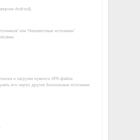
версии Android).
очников" или "Неизвестные источники".
ействие.
поиска и загрузки нужного APK-файла.
учить его через другие безопасные источники.
.