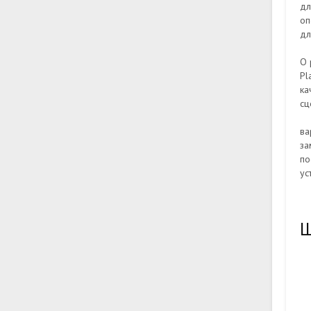
дл
оп
дл
О 
Pl
ка
сц
ва
за
по
ус
Ш