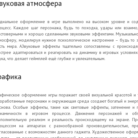
вуковая атмосфера
диальное оформление в игре выполнено на высоком уровне и сод
оцесс. Каждое шаг персонажа, будь то походка, удары или взаимо
стоверными и хорошо сделанными звуковыми эффектами. Музыкальн
мосферу, моделируя нужное психологическое настроение – будь то 
сть мира. АЗвуковые эффекты тщательно сопоставлены с происходя
стрее адаптироваться и реагировать на динамику в игровых условия
ука, что делает геймплей ещё глубже и увлекательным.
рафика
афическое оформление игры поражает своей визуальной красотой и 
оработанные персонажи и окружающая среда создают богатый и энерги
снова. Особые эффекты, такие как световые эффекты, затенение и 
намичности в игровом процессе. Движения персонажей и объе
полнительную реализм и реальность происходящему на экране. Пр
оцессом на аппаратах с разнообразной производительностью, пре
гласованные с возможностям данного гаджета. Художественное оформ