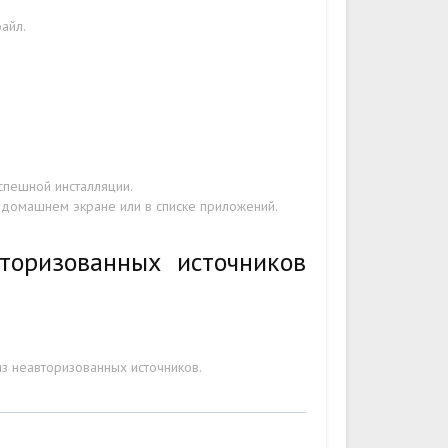
файл.
спешной инсталляции.
 домашнем экране или в списке приложений.
торизованных источников
з неавторизованных источников.