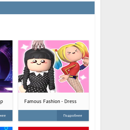
Up
Famous Fashion - Dress
Up Game
нее
Подробнее