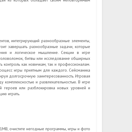
ждая из которых обладает своим неповторимым
нтов, интегрирующий разнообразные элементы,
тоит завершать разнообразные задачи, которые
шения и логическое мышление. Секции в игре
головоломок, битвы или исследование обширных
ь контроль как новичкам, так и профессионалам.
роцесс игры приятным для каждого. Сейсманика
тируя долгосрочную заинтересованность. Игровая
у комплексностью и развлекательностью. В игре
ий героев или разблокировка новых уровней и
ию играть.
1MB, очистите негодные программы, игры и фото