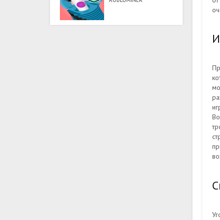
от
ROBLOMINER
оч
И
Пр
ко
мо
ра
иг
Во
тр
ст
пр
во
С
Уг