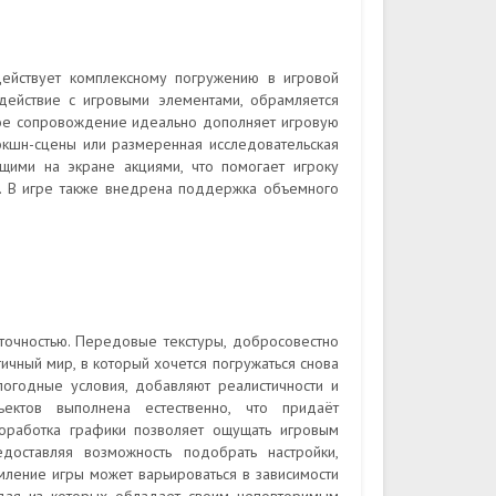
ействует комплексному погружению в игровой
действие с игровыми элементами, обрамляется
ое сопровождение идеально дополняет игровую
экшн-сцены или размеренная исследовательская
щими на экране акциями, что помогает игроку
х. В игре также внедрена поддержка объемного
точностью. Передовые текстуры, добросовестно
чный мир, в который хочется погружаться снова
погодные условия, добавляют реалистичности и
ктов выполнена естественно, что придаёт
оработка графики позволяет ощущать игровым
доставляя возможность подобрать настройки,
ление игры может варьироваться в зависимости