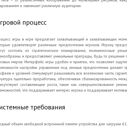
 типа – от реалистичных изображений до мультяшных рисунков, ка
арованием и завлекает различную аудиторию.
гровой процесс
оцесс игры в игре предлагает захватывающий и захватывающих моме
торые удовлетворят различные предпочтения игроков. Игроку предс
гут состоять из стратегическое планирование, молниеносные ре
знообразны и предоставляют уникальные преграды, будь то решение 
ровых миров. Интерфейс игры удобен и приятен, что позволяет ощутит
зможности настройки управления под личные предпочтения делают п
офеев и уровней стимулирует разыскивать все вселенские части, гаран
руктура тщательно проработана, обеспечивая сбалансированность межд
исутствуют составляющие роста, такие как совершенствование умен
зможностей, что поддерживает интерес игрока и поддерживает мотивац
истемные требования
одный объем свободной встроенной памяти устройства для загрузки 61