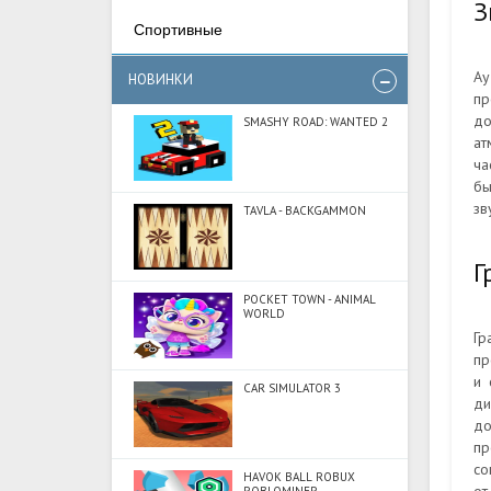
З
Спортивные
Ау
НОВИНКИ
пр
до
SMASHY ROAD: WANTED 2
ат
ча
бы
зв
TAVLA - BACKGAMMON
Г
POCKET TOWN - ANIMAL
WORLD
Гр
пр
и 
CAR SIMULATOR 3
ди
до
пр
со
HAVOK BALL ROBUX