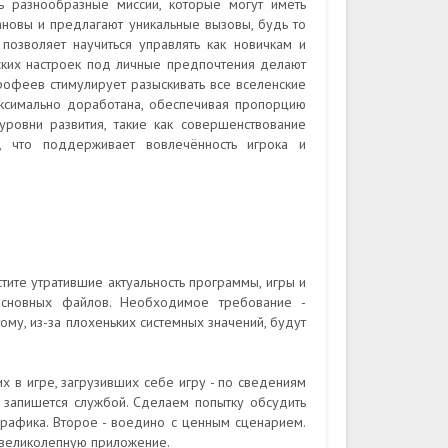
ь разнообразные миссии, которые могут иметь
ановы и предлагают уникальные вызовы, будь то
позволяет научиться управлять как новичкам и
ских настроек под личные предпочтения делают
рофеев стимулирует разыскивать все вселенские
максимально доработана, обеспечивая пропорцию
уровни развития, такие как совершенствование
, что поддерживает вовлечённость игрока и
тите утратившие актуальность программы, игры и
основных файлов. Необходимое требование -
ому, из-за плохеньких системных значений, будут
 в игре, загрузивших себе игру - по сведениям
 запишется службой. Сделаем попытку обсудить
графика. Второе - воедино с ценным сценарием.
 великолепную приложение.