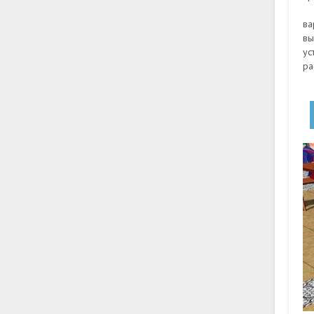
ва
вы
ус
ра