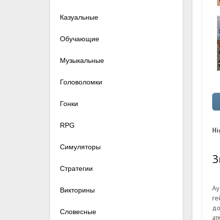
Казуальные
Обучающие
Музыкальные
Головоломки
Гонки
RPG
Hi
Симуляторы
З
Стратегии
Ау
Викторины
ге
до
Словесные
ат