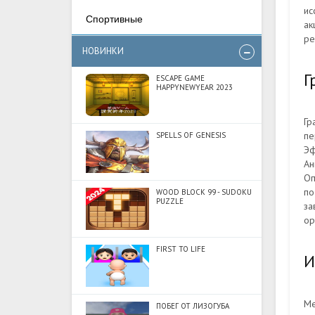
ис
Спортивные
ак
ре
НОВИНКИ
Г
ESCAPE GAME
HAPPYNEWYEAR 2023
Гр
пе
SPELLS OF GENESIS
Эф
Ан
Оп
по
WOOD BLOCK 99 - SUDOKU
PUZZLE
за
ор
FIRST TO LIFE
И
Ме
ПОБЕГ ОТ ЛИЗОГУБА