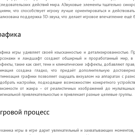
следовательских действий мира. АЗвуковые элементы тщательно синх
циями, что способствует игроку лучше ориентироваться и действовать
ализована поддержка 3D-звука, что делает игровое впечатление ещё 
рафика
афика игры удивляет своей изысканностью и детализированностью. П
рсонажи и ландшафт создают обширный и проработанный мир, в к
фекты, такие как свет, тени и климатические эффекты, добавляют пра
имация создана гладко, что придаёт дополнительную достоверно
тимизация графики позволяет ощущать визуалом на аппаратах с разно
добрать настройки, подходящие возможностям конкретного устройств
висимости от жанра – от реалистичных изображений до мультяшных
игинальной привлекательностью и привлекает разные целевые группы.
гровой процесс
ханика игры в игре дарит увлекательный и захватывающих моментов