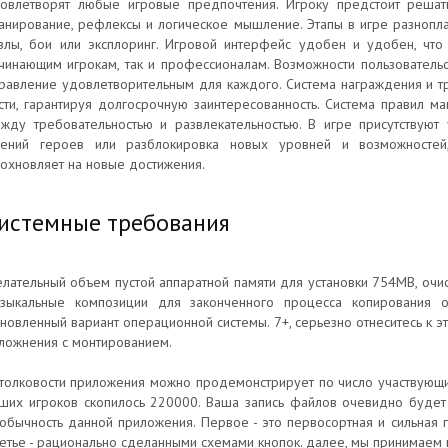
овлетворят любые игровые предпочтения. Игроку предстоит решат
анирование, рефлексы и логическое мышление. Этапы в игре разнопл
злы, бои или эксплоринг. Игровой интерфейс удобен и удобен, что 
чинающим игрокам, так и профессионалам. Возможности пользователь
равление удовлетворительным для каждого. Система награждения и т
сти, гарантируя долгосрочную заинтересованность. Система правил 
жду требовательностью и развлекательностью. В игре присутствуют 
ений героев или разблокировка новых уровней и возможностей
охновляет на новые достижения.
истемные требования
лательный объем пустой аппаратной памяти для установки 754MB, очис
зыкальные композиции для законченного процесса копирования 
новленный вариант операционной системы. 7+, серьезно отнеситесь к эт
ложнения с монтированием.
толковости приложения можно продемонстрирует по число участвующих
ших игроков скопилось 220000. Ваша запись файлов очевидно будет
обычность данной приложения. Первое - это первосортная и сильная 
етье - рационально сделанными схемами кнопок. далее, мы принимаем