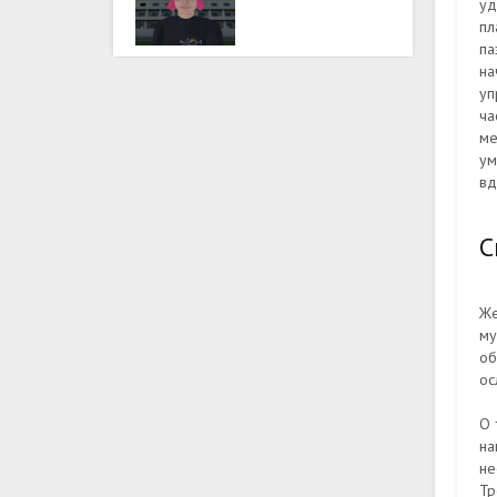
уд
пл
па
на
уп
ча
ме
ум
вд
С
Же
му
об
ос
О 
на
не
Тр