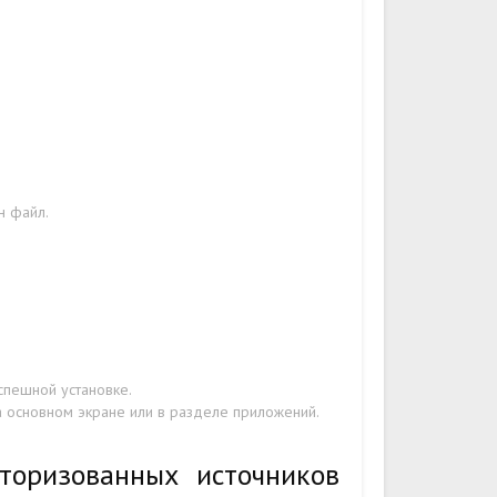
н файл.
спешной установке.
на основном экране или в разделе приложений.
торизованных источников