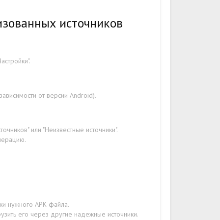
изованных источников
астройки".
ависимости от версии Android).
очников" или "Неизвестные источники".
перацию.
зки нужного APK-файла.
рузить его через другие надежные источники.