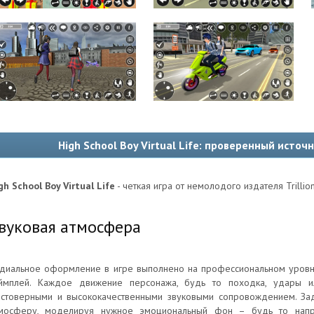
High School Boy Virtual Life: проверенный источ
gh School Boy Virtual Life
- четкая игра от немолодого издателя Trillio
вуковая атмосфера
диальное оформление в игре выполнено на профессиональном уровн
ймплей. Каждое движение персонажа, будь то походка, удары ил
стоверными и высококачественными звуковыми сопровождением. За
мосферу, моделируя нужное эмоциональный фон – будь то нап