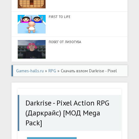
FIRST TO LIFE
ПОБЕГ ОТ ЛИЗОГУБА
Games-halls.ru
»
RPG
» Скачать взлом Darkrise - Pixel
Action RPG (Даркрайс) [МОД Mega Pack] - стабильная
версия apk на Андроид
Darkrise - Pixel Action RPG
(Даркрайс) [МОД Mega
Pack]