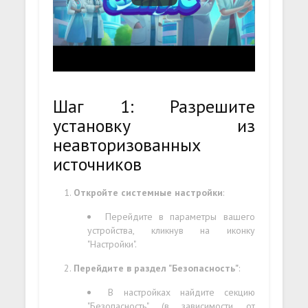
Шаг 1: Разрешите
установку из
неавторизованных
источников
Откройте системные настройки
:
Перейдите в параметры вашего
устройства, кликнув на иконку
"Настройки".
Перейдите в раздел "Безопасность"
:
В настройках найдите секцию
"Безопасность" (в зависимости от