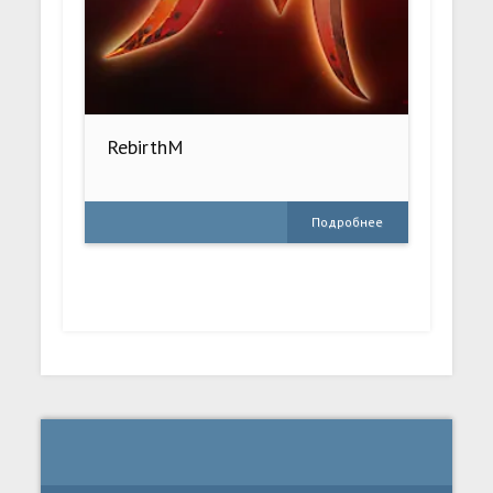
RebirthM
Подробнее