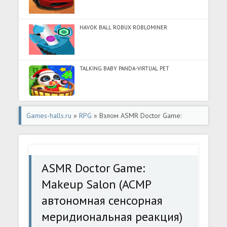
HAVOK BALL ROBUX ROBLOMINER
TALKING BABY PANDA-VIRTUAL PET
Games-halls.ru
»
RPG
» Взлом ASMR Doctor Game:
Makeup Salon (АСМР автономная сенсорная
меридиональная реакция) [МОД Много денег] -
ASMR Doctor Game:
последняя версия apk на Андроид
Makeup Salon (АСМР
автономная сенсорная
меридиональная реакция)