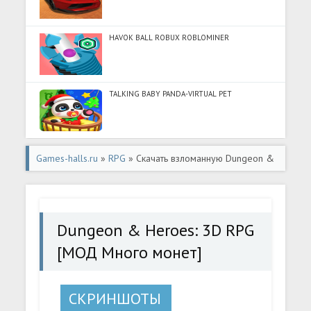
HAVOK BALL ROBUX ROBLOMINER
TALKING BABY PANDA-VIRTUAL PET
Games-halls.ru
»
RPG
» Скачать взломанную Dungeon &
Heroes: 3D RPG [МОД Много монет] - последняя версия
apk на Андроид
Dungeon & Heroes: 3D RPG
[МОД Много монет]
СКРИНШОТЫ