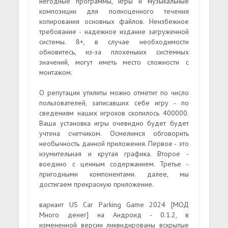
негодные программы, игры и музыкальные
композиции для полноценного течения
копирования основных файлов. Неизбежное
требование - надежное издание загруженной
системы. 8+, в случае необходимости
обновитесь, из-за плохеньких системных
значений, могут иметь место сложности с
монтажом.
О репутации утилиты можно отметит по число
пользователей, записавших себе игру - по
сведениям наших игроков скопилось 400000.
Ваша установка игры очевидно будет будет
учтена счетчиком. Осмелимся обговорить
необычность данной приложения. Первое - это
изумительная и крутая графика. Второе -
воедино с ценным содержанием. Третье -
пригодными компонентами. далее, мы
достигаем прекрасную приложение.
вариант US Car Parking Game 2024 [МОД
Много денег] на Андроид - 0.1.2, в
измененной версии ликвидированы вскрытые