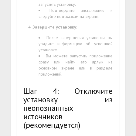
запустить установку.
Подтвердите инсталляцию и
следуйте подсказкам на экране.
Завершите установку
:
После завершения установки вы
увидите информацию об успешной
установке.
Вы можете запустить приложение
сразу или найти его ярлык на
основном экране или в разделе
приложений.
Шаг 4: Отключите
установку из
неопознанных
источников
(рекомендуется)