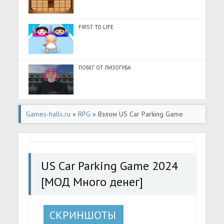
FIRST TO LIFE
ПОБЕГ ОТ ЛИЗОГУБА
Games-halls.ru
»
RPG
» Взлом US Car Parking Game
2024 [МОД Много денег] - стабильная версия apk на
Андроид
US Car Parking Game 2024
[МОД Много денег]
СКРИНШОТЫ