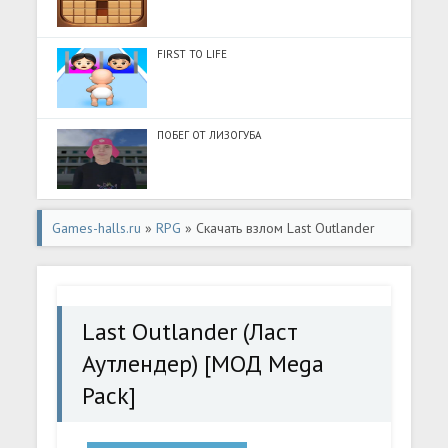
FIRST TO LIFE
ПОБЕГ ОТ ЛИЗОГУБА
Games-halls.ru
»
RPG
» Скачать взлом Last Outlander
(Ласт Аутлендер) [МОД Mega Pack] - полная версия apk
на Андроид
Last Outlander (Ласт
Аутлендер) [МОД Mega
Pack]