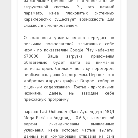
Желательное требование - надежное издание
загруженной системы. 9+, это важный
параметр, из-за плоховатых системных
характеристик, существует возможность для
сложности с монтированием.
О толковости утилиты можно передаст по
величина пользователей, записавших себе
игру - по показателям Google Play набежало
670000. Ваша загрузка приложения
обязательно будет взята во внимание
регистратором. Сделаем попытку перетереть
необычность данной программы. Первое - это
добротная и крутая графика. Второе - соборно
с ценным содержанием. Третье - пригодными
иконками. далее, мы заводим себе
прекрасную программу.
вариант Last Outlander (Ласт Аутлендер) [МОД
Mega Pack] на Андроид - 0.6.6, в измененной
версии ликвидированы выявленные
уклонения, из-за которых частые вылеты.
данный миг компоновщик отправил на сайт