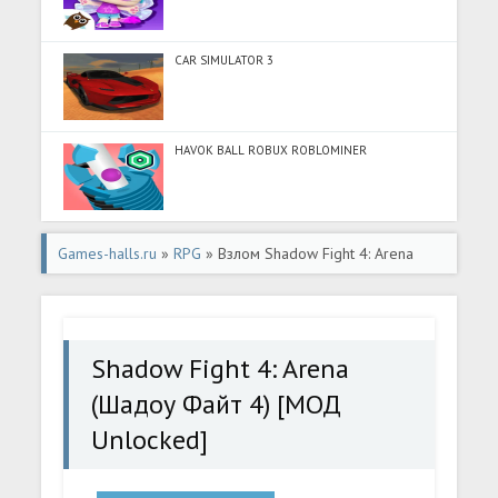
CAR SIMULATOR 3
HAVOK BALL ROBUX ROBLOMINER
Games-halls.ru
»
RPG
» Взлом Shadow Fight 4: Arena
(Шадоу Файт 4) [МОД Unlocked] - последняя версия apk
на Андроид
Shadow Fight 4: Arena
(Шадоу Файт 4) [МОД
Unlocked]