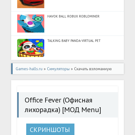
HAVOK BALL ROBUX ROBLOMINER
TALKING BABY PANDA-VIRTUAL PET
Games-halls.ru
»
Симуляторы
» Скачать взломанную
Office Fever (Офисная лихорадка) [МОД Menu] -
последняя версия apk на Андроид
Office Fever (Офисная
лихорадка) [МОД Menu]
СКРИНШОТЫ