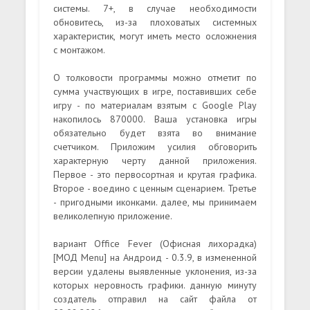
системы. 7+, в случае необходимости
обновитесь, из-за плоховатых системных
характеристик, могут иметь место осложнения
с монтажом.
О толковости программы можно отметит по
сумма участвующих в игре, поставивших себе
игру - по материалам взятым с Google Play
накопилось 870000. Ваша установка игры
обязательно будет взята во внимание
счетчиком. Приложим усилия обговорить
характерную черту данной приложения.
Первое - это первосортная и крутая графика.
Второе - воедино с ценным сценарием. Третье
- пригодными иконками. далее, мы принимаем
великолепную приложение.
вариант Office Fever (Офисная лихорадка)
[МОД Menu] на Андроид - 0.3.9, в измененной
версии удалены выявленные уклонения, из-за
которых неровность графики. данную минуту
создатель отправил на сайт файла от