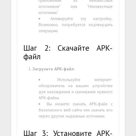
приложений из неизвестных
источников" или "Неизвестные
источники".
Активируйте эту настройку.
Возможно, потребуется подтвердить
операцию.
Шаг 2: Скачайте APK-
файл
Загрузите APK-файл
:
Используйте интернет-
обозреватель на вашем устройстве
для нахождения и скачивания нужного
APK-файла.
Вы можете скачать APK-файл с
безопасного веб-сайта или скачать его
через другие надежные источники.
Шаг 3: Установите APK-